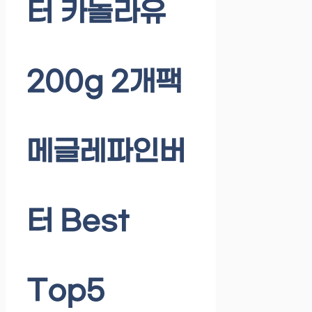
터 카놀라유
200g 2개팩
메글레파인버
터 Best
Top5