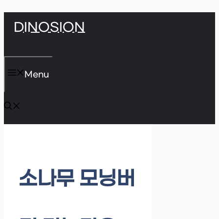
Skip
DINOSION
to
content
Menu
소나무 모닝버