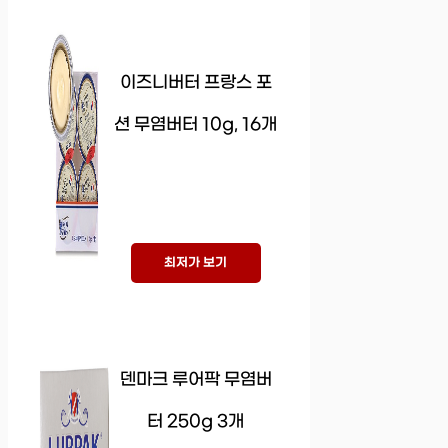
이즈니버터 프랑스 포
션 무염버터 10g, 16개
최저가 보기
덴마크 루어팍 무염버
터 250g 3개