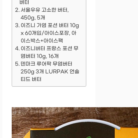
버터
서울우유 고소한 버터,
450g, 5개
이즈니 가염 포션 버터 10g
x 60개입/아이스포장, 아
이스박스+아이스팩
이즈니버터 프랑스 포션 무
염버터 10g, 16개
덴마크 루어팍 무염버터
250g 3개 LURPAK 언솔
티드 버터