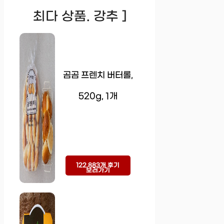
최다 상품. 강추 ]
곰곰 프렌치 버터롤,
520g, 1개
122,883개 후기
보러가기