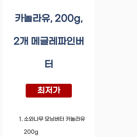
카놀라유, 200g,
2개 메글레파인버
터
최저가
소와나무 모닝버터 카놀라유
200g