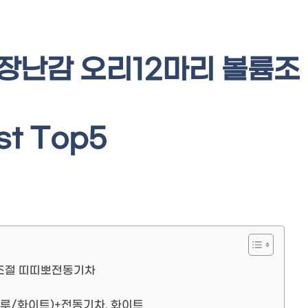
 장난감 오리12마리 볼륨조
t Top5
륨조절 띠띠뽀전동기차
이
루/화이트)+전동기차, 화이트