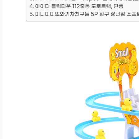
아이다 블럭타운 112출동 도로트랙, 단품
미니띠띠뽀와기차친구들 5P 완구 장난감 소프