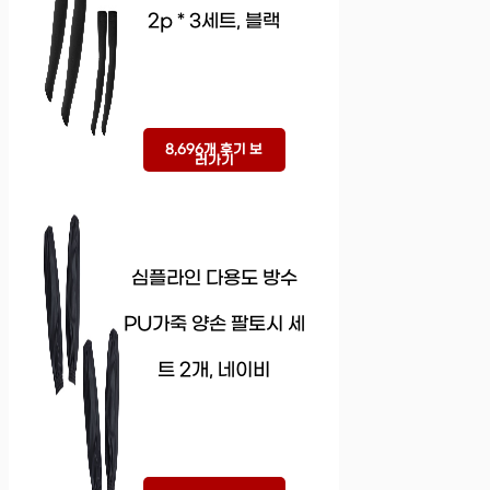
2p * 3세트, 블랙
8,696개 후기 보
러가기
심플라인 다용도 방수
PU가죽 양손 팔토시 세
트 2개, 네이비