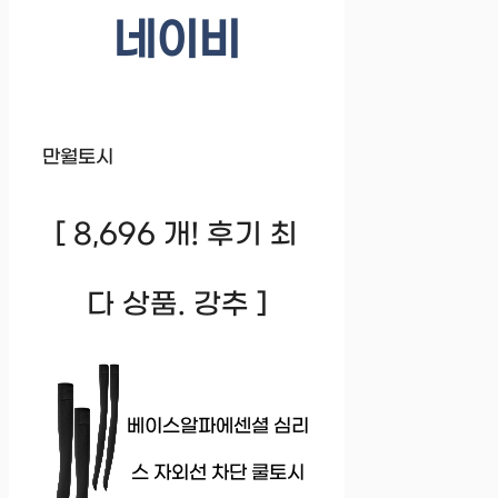
네이비
만월토시
[ 8,696 개! 후기 최
다 상품. 강추 ]
베이스알파에센셜 심리
스 자외선 차단 쿨토시