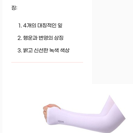
징:
4개의 대칭적인 잎
행운과 번영의 상징
밝고 신선한 녹색 색상