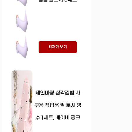
최저가 보기
제인마랑 삼각김밥 사
무용 작업용 팔 토시 방
수 1세트, 베이비 핑크