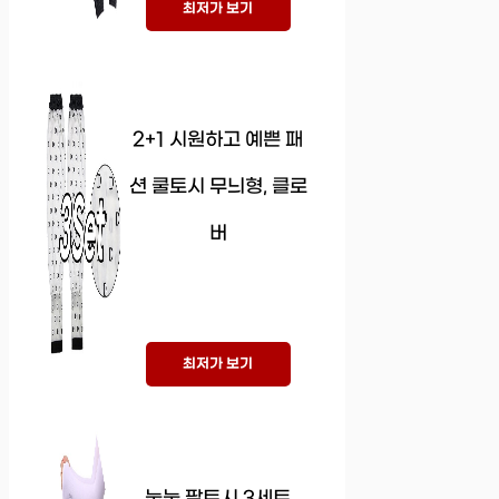
최저가 보기
2+1 시원하고 예쁜 패
션 쿨토시 무늬형, 클로
버
최저가 보기
눕눕 팔토시 3세트