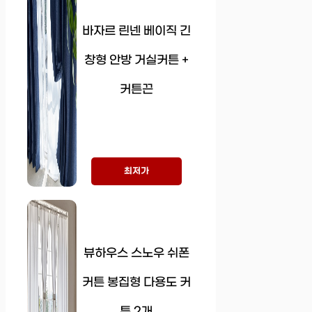
바자르 린넨 베이직 긴
창형 안방 거실커튼 +
커튼끈
최저가
뷰하우스 스노우 쉬폰
커튼 봉집형 다용도 커
튼 2개