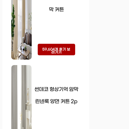
막 커튼
59,604개 후기 보
러가기
썬데코 형상기억 암막
린넨룩 양면 커튼 2p