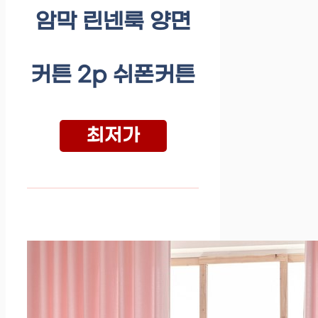
암막 린넨룩 양면
커튼 2p 쉬폰커튼
최저가