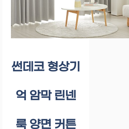
썬데코 형상기
억 암막 린넨
룩 양면 커튼