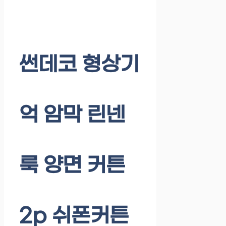
썬데코 형상기
억 암막 린넨
룩 양면 커튼
2p 쉬폰커튼