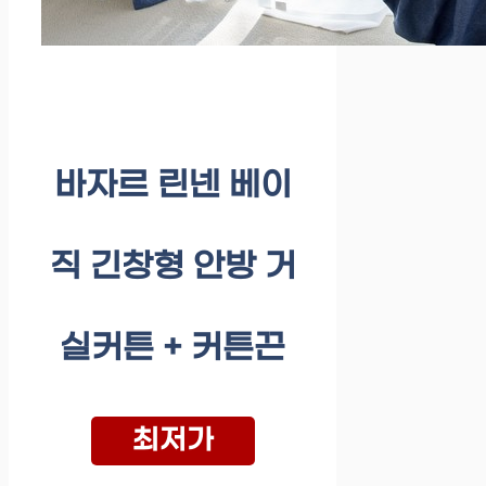
바자르 린넨 베이
직 긴창형 안방 거
실커튼 + 커튼끈
최저가