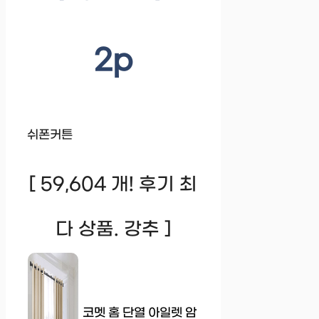
2p
쉬폰커튼
[ 59,604 개! 후기 최
다 상품. 강추 ]
코멧 홈 단열 아일렛 암