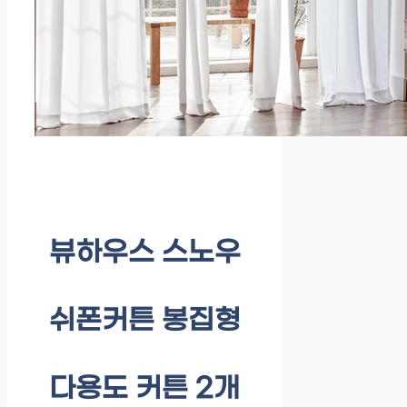
뷰하우스 스노우
쉬폰커튼 봉집형
다용도 커튼 2개