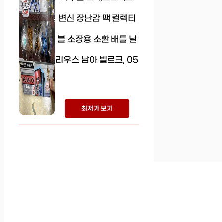
변신 장난감 팩 컬렉티
블 소장용 소환 배틀 닐
리우스 남아 빌로크, 05
최저가 보기