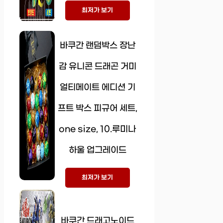
최저가 보기
바쿠간 랜덤박스 장난
감 유니콘 드래곤 거미
얼티메이트 에디션 기
프트 박스 피규어 세트,
one size, 10.루미나
하울 업그레이드
최저가 보기
바쿠간 드래고노이드