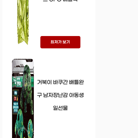
최저가 보기
거북이 바쿠간 배틀완
구 남자장난감 아동생
일선물