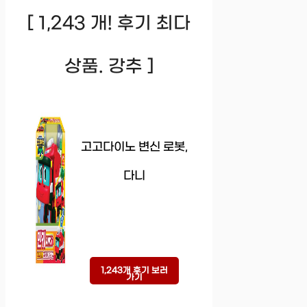
[ 1,243 개! 후기 최다
상품. 강추 ]
고고다이노 변신 로봇,
다니
1,243개 후기 보러
가기