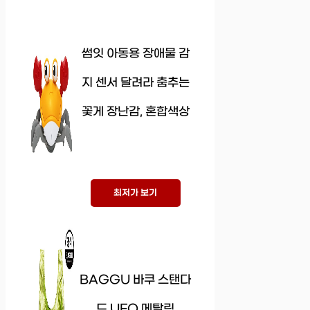
썸잇 아동용 장애물 감
지 센서 달려라 춤추는
꽃게 장난감, 혼합색상
최저가 보기
BAGGU 바쿠 스탠다
드 UFO 메탈릭