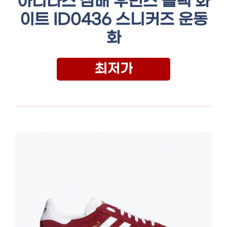
아디다스 삼배 우먼스 블랙 화
이트 ID0436 스니커즈 운동
화
최저가