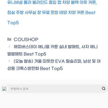
유니버설 롤러 블라인드 흡입 컵 차양 블랙 아웃 커튼,
침실 주방 사무실 창 무료 펀칭 태양 차양 커튼 Best
Top5
Categories
COUSHOP
해피버스데이 애니멀 카툰 실내 발매트, 사자 애니
멀발매트 Best Top5
(오늘 발송) 겨울 따뜻한 EVA 털슬리퍼, 남성 및 여
성용 크록스방한화 Best Top5