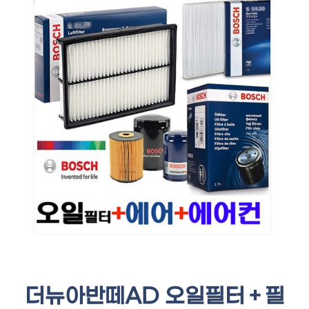
더뉴아반떼AD 오일필터＋필