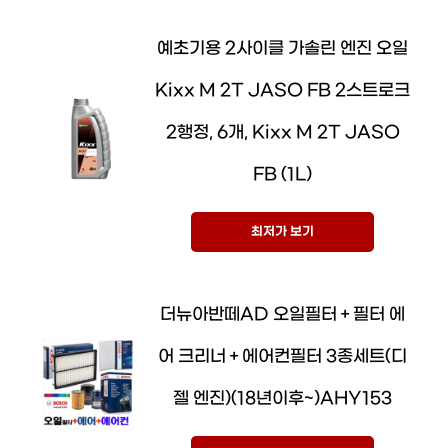
예초기용 2사이클 가솔린 엔진 오일
Kixx M 2T JASO FB 2스트로크
2행정, 6개, Kixx M 2T JASO
FB (1L)
최저가 보기
더뉴아반떼AD 오일필터＋필터 에
어 크리너＋에어컨필터 3종세트(디
젤 엔진)(18년이후~)AHY153