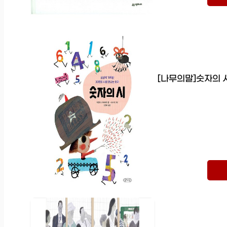
[나무의말]숫자의 시