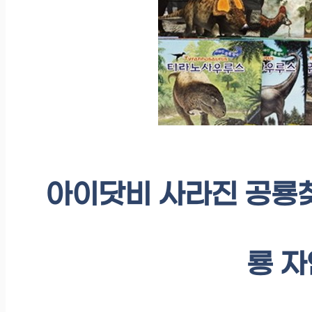
아이닷비 사라진 공룡찾
룡 