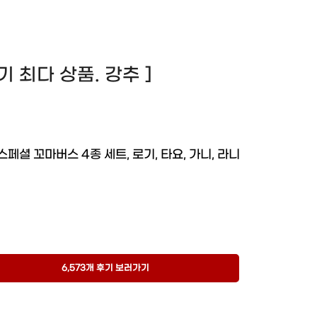
 후기 최다 상품. 강추 ]
스페셜 꼬마버스 4종 세트, 로기, 타요, 가니, 라니
6,573개 후기 보러가기