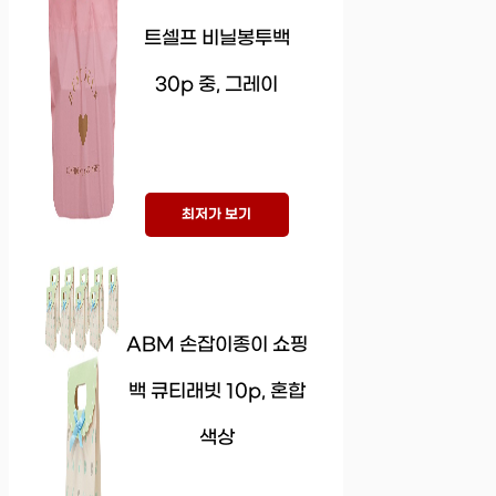
트셀프 비닐봉투백
30p 중, 그레이
최저가 보기
ABM 손잡이종이 쇼핑
백 큐티래빗 10p, 혼합
색상