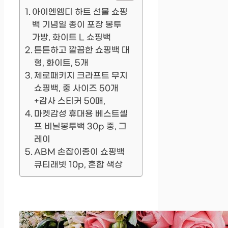
아이엔엠디 하트 선물 쇼핑
백 기념일 종이 포장 봉투
가방, 화이트 L 쇼핑백
튼튼하고 깔끔한 쇼핑백 대
형, 화이트, 5개
제로패키지 크라프트 무지
쇼핑백, 중 사이즈 50개
+감사 스티커 50매,
마켓감성 휴대용 베스트셀
프 비닐봉투백 30p 중, 그
레이
ABM 손잡이종이 쇼핑백
큐티래빗 10p, 혼합 색상