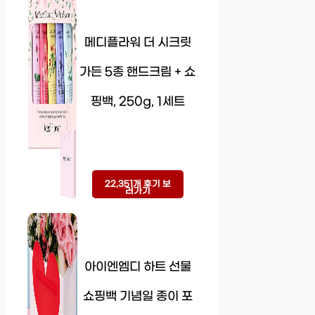
메디플라워 더 시크릿
가든 5종 핸드크림 + 쇼
핑백, 250g, 1세트
22,351개 후기 보
러가기
아이엔엠디 하트 선물
쇼핑백 기념일 종이 포