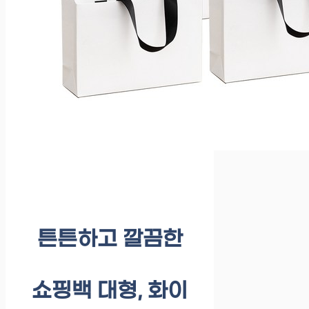
튼튼하고 깔끔한
쇼핑백 대형, 화이