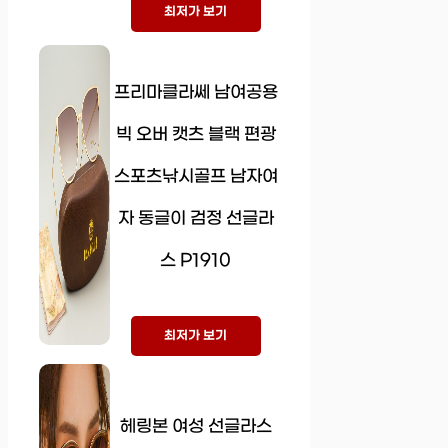
최저가 보기
프리마클라쎄 남여공용
빅 오버 캣츠 블랙 편광
스포츠낚시골프 남자여
자 동글이 검정 선글라
스 P1910
최저가 보기
헤링본 여성 선글라스