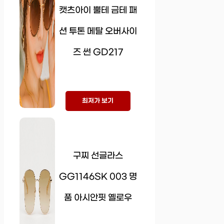
캣츠아이 뿔테 금테 패
션 투톤 메탈 오버사이
즈 썬 GD217
최저가 보기
구찌 선글라스
GG1146SK 003 명
품 아시안핏 옐로우