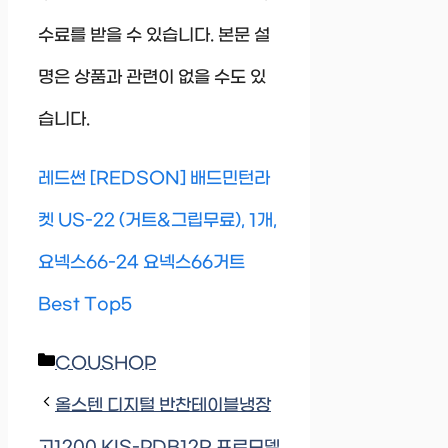
수료를 받을 수 있습니다. 본문 설
명은 상품과 관련이 없을 수도 있
습니다.
레드썬 [REDSON] 배드민턴라
켓 US-22 (거트&그립무료), 1개,
요넥스66-24 요넥스66거트
Best Top5
Categories
COUSHOP
올스텐 디지털 반찬테이블냉장
고1200 KIS-PDB12R 프로모델