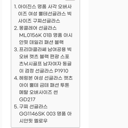
아이진스 명품 사각 오버사
이즈 여성 뿔테선글라스 빅
사이즈 구찌선글라스
몽클레어 선글라스
ML0156K 01B 명품 아시
안핏 데일리 패션 블랙
프리마클라쎄 남여공용 빅
오버 캣츠 블랙 편광 스포
츠낚시골프 남자여자 동글
이 검정 선글라스 P1910
헤링본 여성 선글라스 캣츠
아이 뿔테 금테 패션 투톤
메탈 오버사이즈 썬
GD217
구찌 선글라스
GG1146SK 003 명품 아
시안핏 옐로우