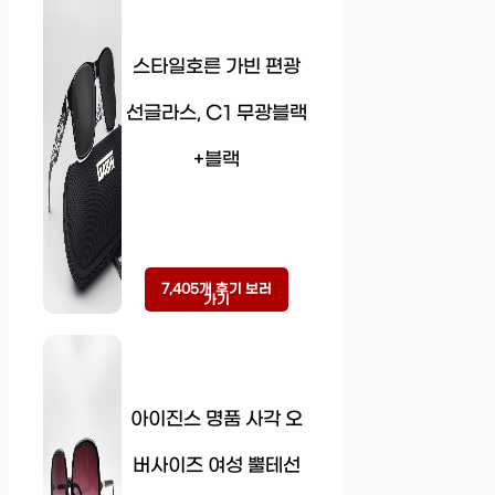
스타일호른 가빈 편광
선글라스, C1 무광블랙
+블랙
7,405개 후기 보러
가기
아이진스 명품 사각 오
버사이즈 여성 뿔테선