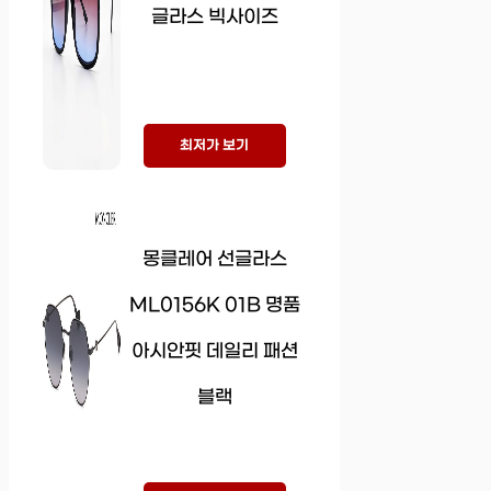
글라스 빅사이즈
최저가 보기
몽클레어 선글라스
ML0156K 01B 명품
아시안핏 데일리 패션
블랙