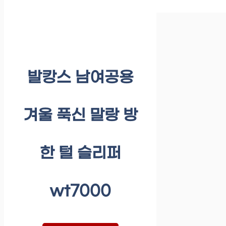
발캉스 남여공용
겨울 푹신 말랑 방
한 털 슬리퍼
wt7000