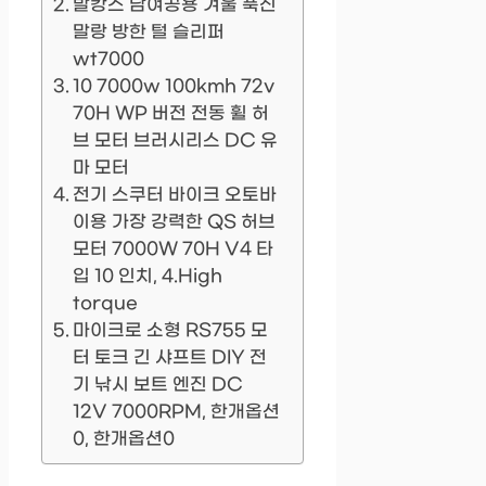
발캉스 남여공용 겨울 푹신
말랑 방한 털 슬리퍼
wt7000
10 7000w 100kmh 72v
70H WP 버전 전동 휠 허
브 모터 브러시리스 DC 유
마 모터
전기 스쿠터 바이크 오토바
이용 가장 강력한 QS 허브
모터 7000W 70H V4 타
입 10 인치, 4.High
torque
마이크로 소형 RS755 모
터 토크 긴 샤프트 DIY 전
기 낚시 보트 엔진 DC
12V 7000RPM, 한개옵션
0, 한개옵션0