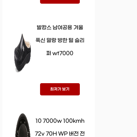
발캉스 남여공용 겨울
푹신 말랑 방한 털 슬리
퍼 wt7000
최저가 보기
10 7000w 100kmh
72v 70H WP 버전 전