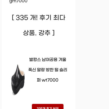
gm7000
[ 335 개! 후기 최다
상품. 강추 ]
발캉스 남여공용 겨울
푹신 말랑 방한 털 슬리
퍼 wt7000
335개 후기 보러