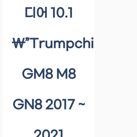
디어 10.1
\”Trumpchi
GM8 M8
GN8 2017 ~
2021