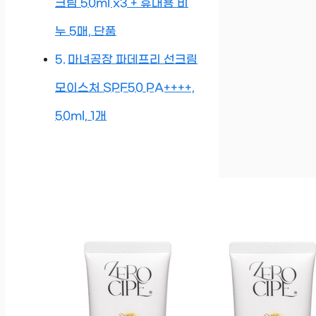
크림 50ml x3 + 휴대용 비
누 5매, 단품
마녀공장 파데프리 선크림
모이스처 SPF50 PA++++,
50ml, 1개