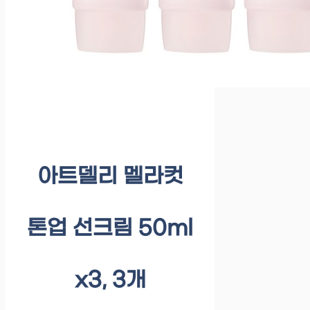
아트델리 멜라컷
톤업 선크림 50ml
x3, 3개