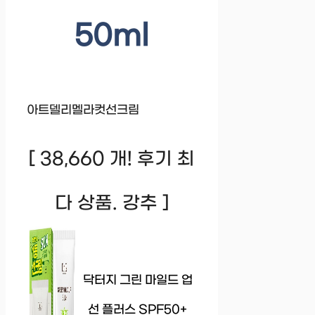
50ml
아트델리멜라컷선크림
[ 38,660 개! 후기 최
다 상품. 강추 ]
닥터지 그린 마일드 업
선 플러스 SPF50+