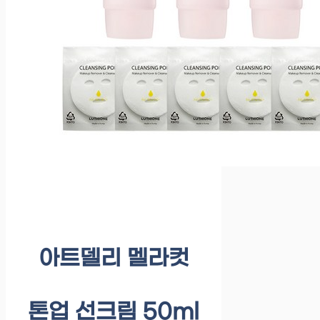
아트델리 멜라컷
톤업 선크림 50ml