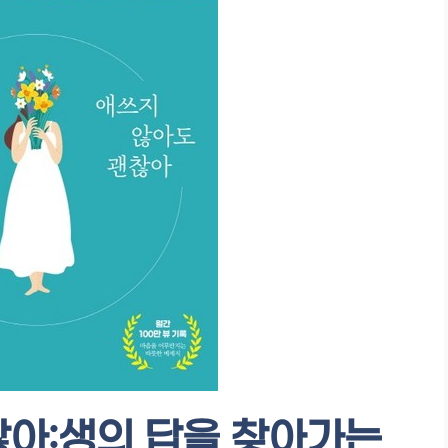
찮아:생의 답을 찾아가는