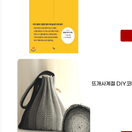
뜨개사계절 DIY코