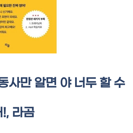
사만 알면 야 너두 할 수
!, 라곰