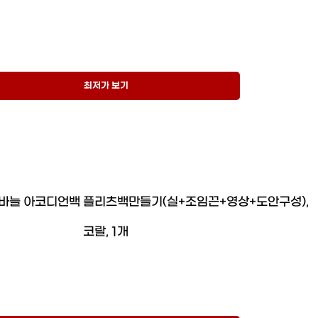
최저가 보기
바늘 아코디언백 플리츠백만들기(실+조임끈+영상+도안구성),
코랄, 1개