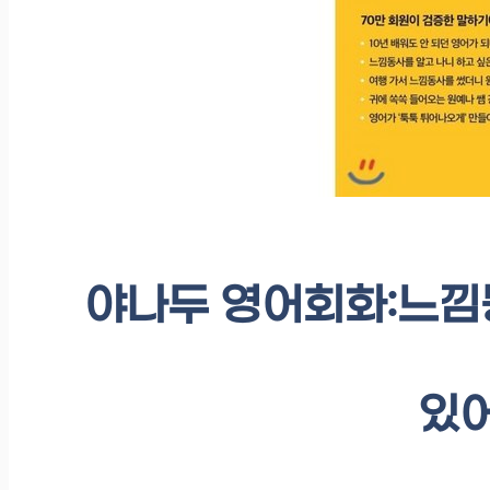
야나두 영어회화:느낌동
있어