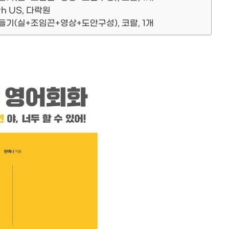
h US, 다락원
기(실+조임끈+영상+도안구성), 코랄, 1개