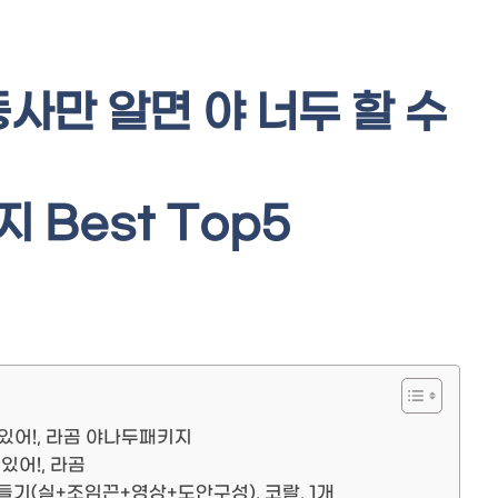
사만 알면 야 너두 할 수
 Best Top5
있어!, 라곰 야나두패키지
있어!, 라곰
기(실+조임끈+영상+도안구성), 코랄, 1개