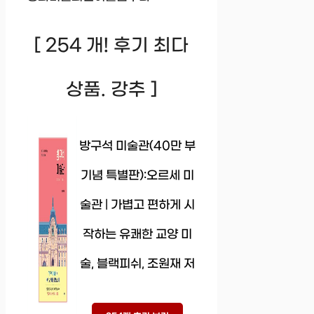
[ 254 개! 후기 최다
상품. 강추 ]
방구석 미술관(40만 부
기념 특별판):오르세 미
술관 | 가볍고 편하게 시
작하는 유쾌한 교양 미
술, 블랙피쉬, 조원재 저