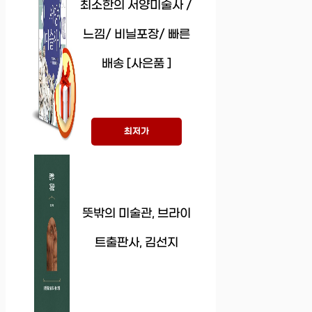
최소한의 서양미술사 /
느낌/ 비닐포장/ 빠른
배송 [사은품 ]
최저가
뜻밖의 미술관, 브라이
트출판사, 김선지