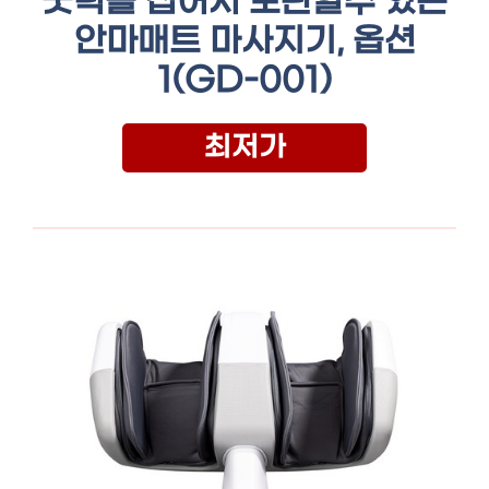
굿럭몰 접어서 보관할수 있는
안마매트 마사지기, 옵션
1(GD-001)
최저가