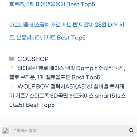
후르츠, 5팩 미움받을용기 Best Top5
아트니즘 비즈공예 재료 세트 반지 팔찌 28칸 DIY 키
트, 분홍빛바다, 1세트 Best Top5
Categories
COUSHOP
바이올린 첼로 베이스 댐핏 Dampit 수뮤직 국산,
첼로 브라운, 1개 첼로울프톤 Best Top5
WOLF BOY 갤럭시A51(A516) 실버벨 뽀시래
기 시즌7 스마트톡 3D곡면 하드케이스 smart51s스
마트51 Best Top5