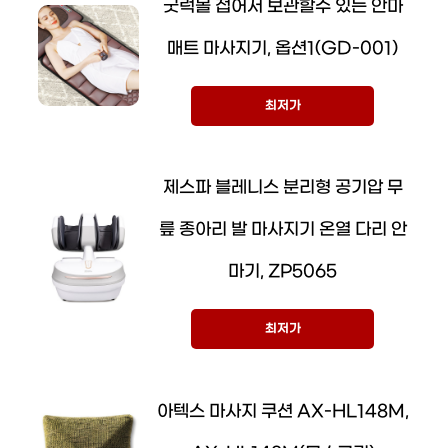
굿럭몰 접어서 보관할수 있는 안마
매트 마사지기, 옵션1(GD-001)
최저가
제스파 블레니스 분리형 공기압 무
릎 종아리 발 마사지기 온열 다리 안
마기, ZP5065
최저가
아텍스 마사지 쿠션 AX-HL148M,