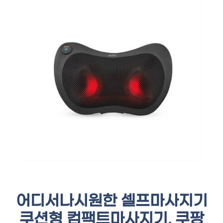
어디서나시원한 셀프마사지기
쿠션형 컴팩트마사지기, 쿠팡