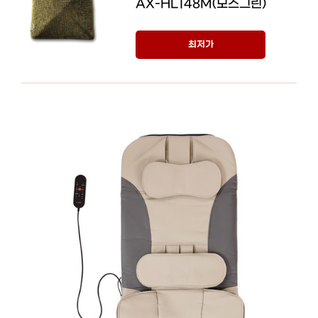
AX-HL148M(모스그린)
최저가