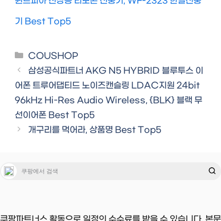
윈드피아 천장용 리모콘 선풍기, WF-2323 한일선풍
기 Best Top5
Categories
COUSHOP
삼성공식파트너 AKG N5 HYBRID 블루투스 이
어폰 트루어댑티드 노이즈캔슬링 LDAC지원 24bit
96kHz Hi-Res Audio Wireless, {BLK} 블랙 무
선이어폰 Best Top5
개구리를 먹어라, 상품명 Best Top5
쿠팡파트너스 활동으로 일정의 수수료를 받을 수 있습니다. 본문