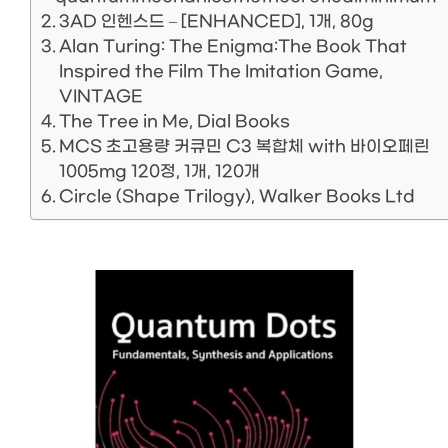
3AD 인헨스드 – [ENHANCED], 1개, 80g
Alan Turing: The Enigma:The Book That
Inspired the Film The Imitation Game,
VINTAGE
The Tree in Me, Dial Books
MCS 초고용량 커큐민 C3 복합체 with 바이오페린
1005mg 120정, 1개, 120개
Circle (Shape Trilogy), Walker Books Ltd