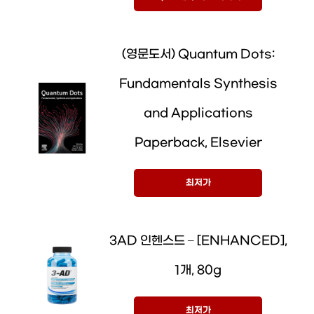
(영문도서) Quantum Dots:
Fundamentals Synthesis
and Applications
Paperback, Elsevier
최저가
3AD 인헨스드 – [ENHANCED],
1개, 80g
최저가