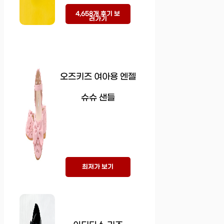
4,658개 후기 보
러가기
오즈키즈 여아용 엔젤
슈슈 샌들
최저가 보기