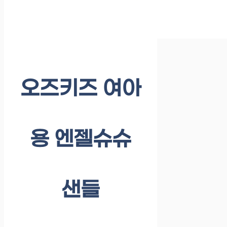
오즈키즈 여아
용 엔젤슈슈
샌들