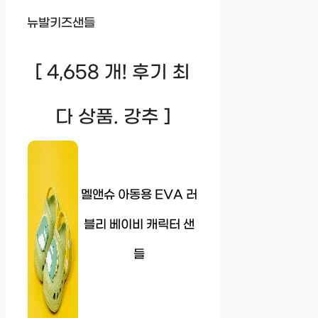
뉴발키즈샌들
[ 4,658 개! 후기 최
다 상품. 강추 ]
멜앤슈 아동용 EVA 러
블리 베이비 캐릭터 샌
들