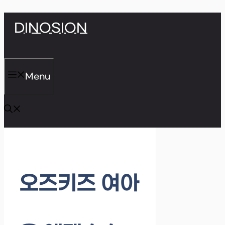
Skip
DINOSION
to
content
Menu
오즈키즈 여아