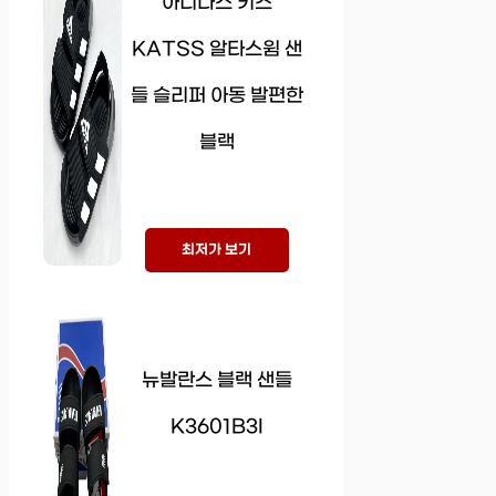
아디다스 키즈
KATSS 알타스윔 샌
들 슬리퍼 아동 발편한
블랙
최저가 보기
뉴발란스 블랙 샌들
K3601B3I