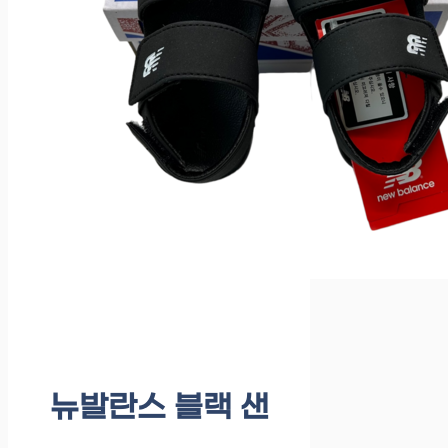
뉴발란스 블랙 샌