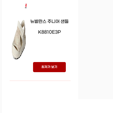
뉴발란스 주니어 샌들
K8810E3P
최저가 보기