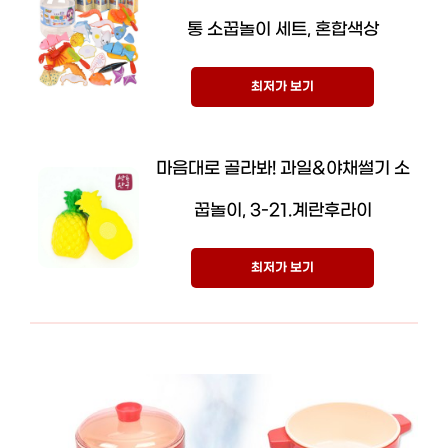
통 소꿉놀이 세트, 혼합색상
최저가 보기
마음대로 골라봐! 과일&야채썰기 소
꿉놀이, 3-21.계란후라이
최저가 보기