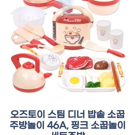
오즈토이 스팀 디너 밥솥 소꿉
주방놀이 46A, 핑크 소꿉놀이