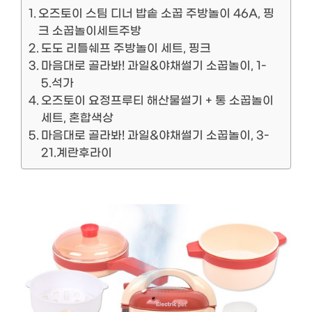
오즈토이 스팀 디너 밥솥 소꿉 주방놀이 46A, 핑
크 소꿉놀이세트주방
도도 리틀쉐프 주방놀이 세트, 핑크
마음대로 골라봐! 과일&야채썰기 소꿉놀이, 1-
5.석가
오즈토이 요정프루티 해산물썰기 + 통 소꿉놀이
세트, 혼합색상
마음대로 골라봐! 과일&야채썰기 소꿉놀이, 3-
21.계란후라이