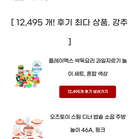
[ 12,495 개! 후기 최다 상품. 강추
]
플레이맥스 싹둑요리 과일자르기 놀
이 세트, 혼합 색상
12,495개 후기 보러가기
오즈토이 스팀 디너 밥솥 소꿉 주방
놀이 46A, 핑크