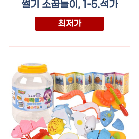
썰기 소꿉놀이, 1-5.석가
최저가