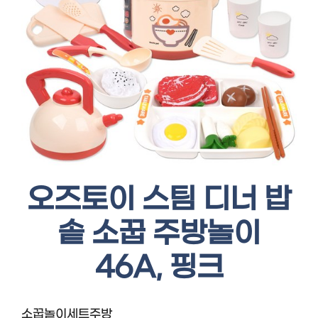
오즈토이 스팀 디너 밥
솥 소꿉 주방놀이
46A, 핑크
소꿉놀이세트주방