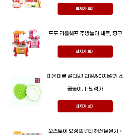
최저가 보기
도도 리틀쉐프 주방놀이 세트, 핑크
최저가 보기
마음대로 골라봐! 과일&야채썰기 소
꿉놀이, 1-5.석가
최저가 보기
오즈토이 요정프루티 해산물썰기 +