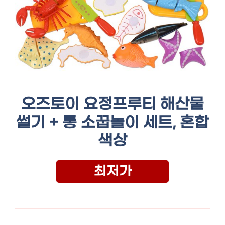
오즈토이 요정프루티 해산물
썰기 + 통 소꿉놀이 세트, 혼합
색상
최저가