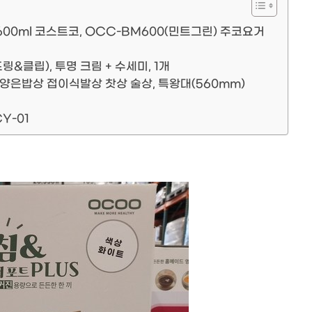
00ml 코스트코, OCC-BM600(민트그린) 주코요거
&클립), 투명 크림 + 수세미, 1개
 양은밥상 접이식발상 찻상 술상, 특왕대(560mm)
Y-01