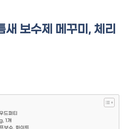
틈새 보수제 메꾸미, 체리
 우드퍼티
, 1개
프보수, 화이트