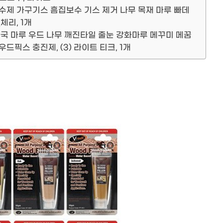
수제 가구기스 흠집보수 기스 제거 나무 목재 마루 빠데
체리, 1개
자국 마루 우드 나무 깨진타일 줄눈 강화마루 메꾸미 메꿈
픽스 충진제, (3) 라이트 티크, 1개