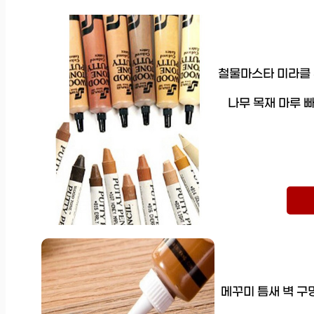
철물마스타 미라클 
나무 목재 마루 
메꾸미 틈새 벽 구