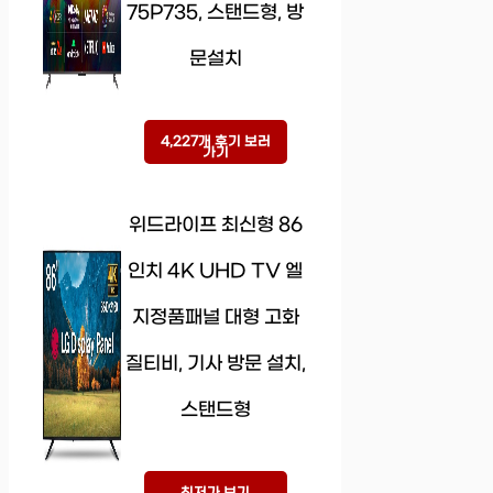
75P735, 스탠드형, 방
문설치
4,227개 후기 보러
가기
위드라이프 최신형 86
인치 4K UHD TV 엘
지정품패널 대형 고화
질티비, 기사 방문 설치,
스탠드형
최저가 보기