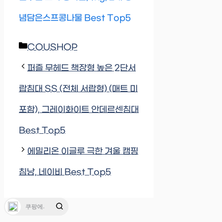
념담은스프콩나물 Best Top5
Categories
COUSHOP
퍼즐 무헤드 책장형 높은 2단서
랍침대 SS (전체 서랍형) (매트 미
포함), 그레이화이트 안데르센침대
Best Top5
에밀리온 이글루 극한 겨울 캠핑
침낭, 네이비 Best Top5