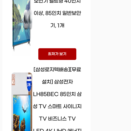
보안기 벨트형 40인치
이상, 85인치 일반보안
기, 1개
최저가 보기
[삼성로지텍배송][무료
설치] 삼성전자
LH85BEC 85인치 삼
성 TV 스마트 사이니지
TV 비즈니스 TV