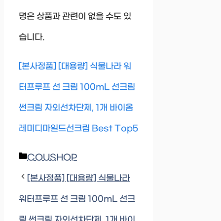
명은 상품과 관련이 없을 수도 있
습니다.
[본사정품] [대용량] 식물나라 워
터프루프 선 크림 100mL 선크림
썬크림 자외선차단제, 1개 바이옴
레미디마일드선크림 Best Top5
Categories
COUSHOP
[본사정품] [대용량] 식물나라
워터프루프 선 크림 100mL 선크
림 썬크림 자외선차단제, 1개 바이