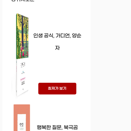
인생 공식, 가디언, 양순
자
최저가 보기
행복한 질문, 북극곰