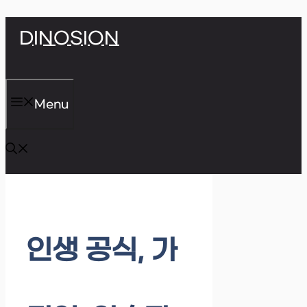
Skip
DINOSION
to
content
Menu
인생 공식, 가