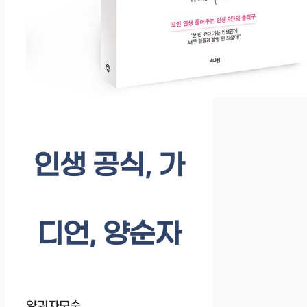
인생 공식, 가
디언, 양순자
양귀자모순