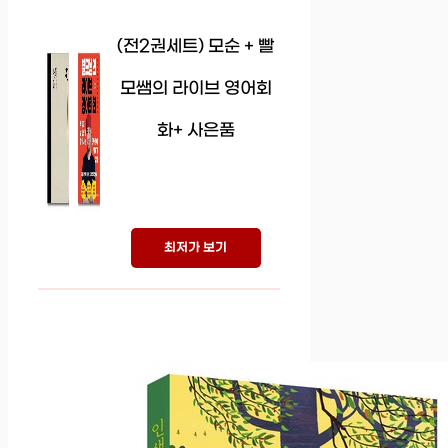
(전2권세트) 모순 + 빨
모쌤의 라이브 영어회
화+ 사은품
최저가 보기