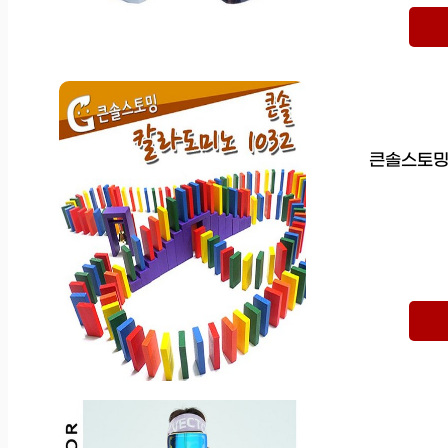
큰솔스토밍 