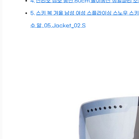
산리오 점보 풍선 60cm 놀이동산 생일파티 소
스키 복 겨울 남성 여성 스플라이싱 스노우 스키
수 알, 05 Jacket_02 S