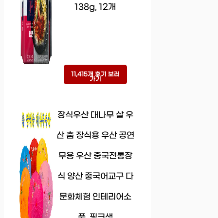
138g, 12개
11,415개 후기 보러
가기
장식우산 대나무 살 우
산 춤 장식용 우산 공연
무용 우산 중국전통장
식 양산 중국어교구 다
문화체험 인테리어소
품, 핑크색