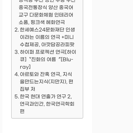
장식용 우산 공연 무용 우산
중국전통장식 양산 중국어
교구 다문화체험 인테리어
소품, 핑크색 혜화연극
한세예스24문화재단 인생
이라는 이름의 연극 +미니
수첩제공, 아깟담끙라피팟
하이퍼 프로젝션 연극[하이
큐]〝진화의 여름〞[Blu-
ray]
아르토와 잔혹 연극, 지식
을만드는지식(지만지), 편
집부 저
한국 현대 연출가 연구 2,
연극과인간, 한국연극학회
편