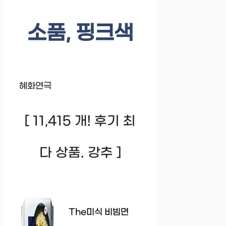
소품, 핑크색
혜화연극
[ 11,415 개! 후기 최
다 상품. 강추 ]
The미식 비빔면