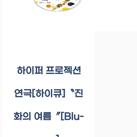
하이퍼 프로젝션
연극[하이큐]〝진
화의 여름〞[Blu-