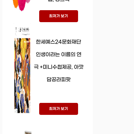
최저가 보기
한세예스24문화재단
인생이라는 이름의 연
극 +미니수첩제공, 아깟
담끙라피팟
최저가 보기