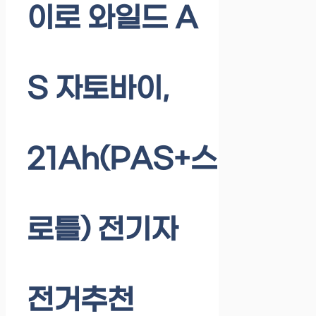
이로 와일드 A
S 자토바이,
21Ah(PAS+스
로틀) 전기자
전거추천