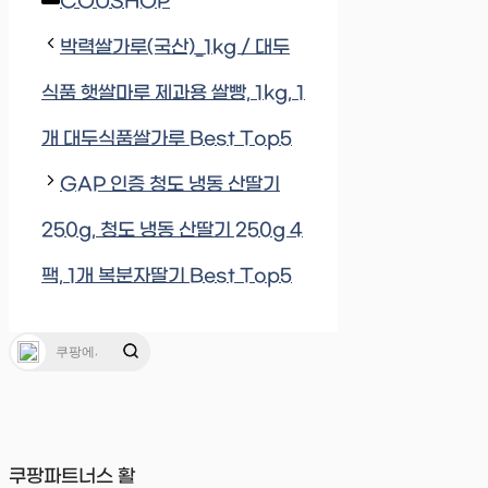
Categories
COUSHOP
박력쌀가루(국산)_1kg / 대두
식품 햇쌀마루 제과용 쌀빵, 1kg, 1
개 대두식품쌀가루 Best Top5
GAP 인증 청도 냉동 산딸기
250g, 청도 냉동 산딸기 250g 4
팩, 1개 복분자딸기 Best Top5
쿠팡파트너스 활