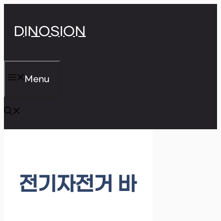
Skip
DINOSION
to
content
Menu
전기자전거 바