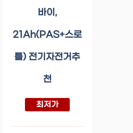
바이,
21Ah(PAS+스로
틀) 전기자전거추
천
최저가