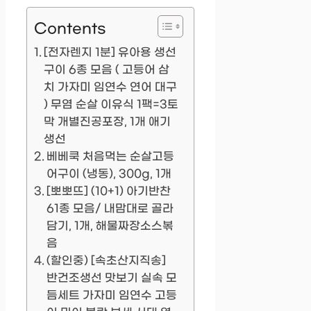
Contents
[전자렌지 1분] 유아용 생선
구이 6종 모음 ( 고등어 삼
치 가자미 임연수 연어 대구
) 무염 순살 이유식 1팩=3토
막 개별진공포장, 1개 애기
생선
베베쿡 처음먹는 순살고등
어구이 (냉동), 300g, 1개
[뽀뽀뜨] (10+1) 아기반찬
61종 모음/ 내맘대로 골라
담기, 1개, 해물짜장소스볶
음
(할인중) [속초산지직송]
반건조생선 맛보기 실속 모
듬세트 가자미 임연수 고등