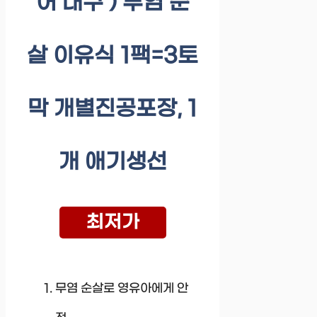
어 대구 ) 무염 순
살 이유식 1팩=3토
막 개별진공포장, 1
개 애기생선
최저가
무염 순살로 영유아에게 안