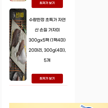
최저가 보기
수량한정 초특가 자연
산 손질 가자미
300gx5팩 (1팩4미)
20마리, 300g(4미),
5개
최저가 보기