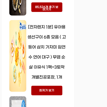
85,526개 후기 보
러가기
[전자렌지 1분] 유아용
생선구이 6종 모음 ( 고
등어 삼치 가자미 임연
수 연어 대구 ) 무염 순
살 이유식 1팩=3토막
개별진공포장, 1개
최저가 보기