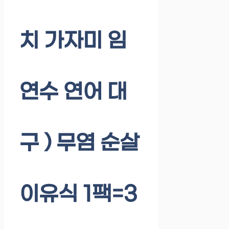
치 가자미 임
연수 연어 대
구 ) 무염 순살
이유식 1팩=3