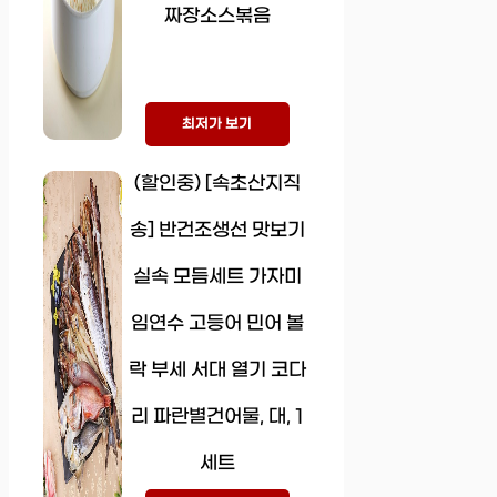
짜장소스볶음
최저가 보기
(할인중) [속초산지직
송] 반건조생선 맛보기
실속 모듬세트 가자미
임연수 고등어 민어 볼
락 부세 서대 열기 코다
리 파란별건어물, 대, 1
세트