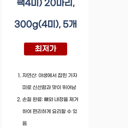
팩4미) 20마리,
300g(4미), 5개
최저가
자연산: 야생에서 잡힌 가자
미로 신선함과 맛이 뛰어남
손질 완료: 뼈와 내장을 제거
하여 편리하게 요리할 수 있
음