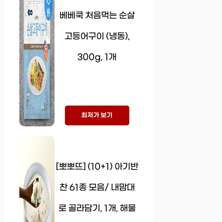
베베쿡 처음먹는 순살
고등어구이 (냉동),
300g, 1개
최저가 보기
[뽀뽀뜨] (10+1) 아기반
찬 61종 모음/ 내맘대
로 골라담기, 1개, 해물