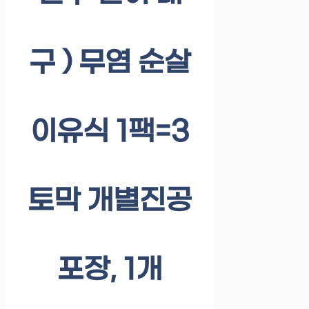
구 ) 무염 순살
이유식 1팩=3
토막 개별진공
포장, 1개