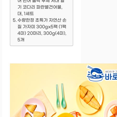
어 민어 볼락 부세 서대 열
기 코다리 파란별건어물,
대, 1세트
수량한정 초특가 자연산 손
질 가자미 300gx5팩 (1팩
4미) 20마리, 300g(4미),
5개