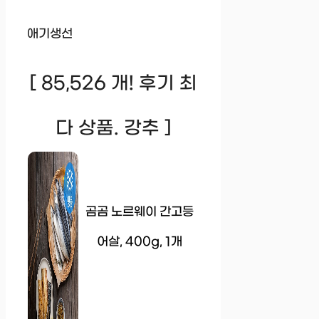
애기생선
[ 85,526 개! 후기 최
다 상품. 강추 ]
곰곰 노르웨이 간고등
어살, 400g, 1개