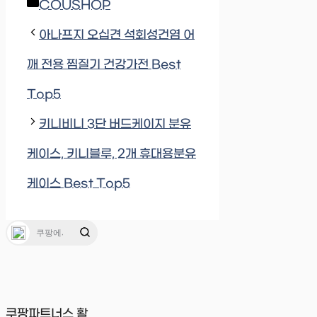
Categories
COUSHOP
아나프지 오십견 석회성건염 어
깨 전용 찜질기 건강가전 Best
Top5
키니비니 3단 버드케이지 분유
케이스, 키니블루, 2개 휴대용분유
케이스 Best Top5
쿠팡파트너스 활