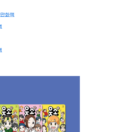
와만화책
책
책