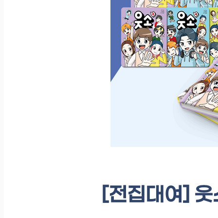
[전집대여] 웃소