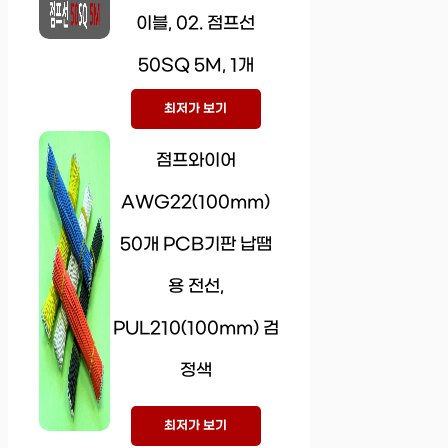
이블, 02. 점프선
50SQ 5M, 1개
최저가 보기
점프와이어
AWG22(100mm)
50개 PCB기판 납땜
용 전선,
PUL210(100mm) 검
정색
최저가 보기