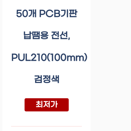
50개 PCB기판
납땜용 전선,
PUL210(100mm)
검정색
최저가