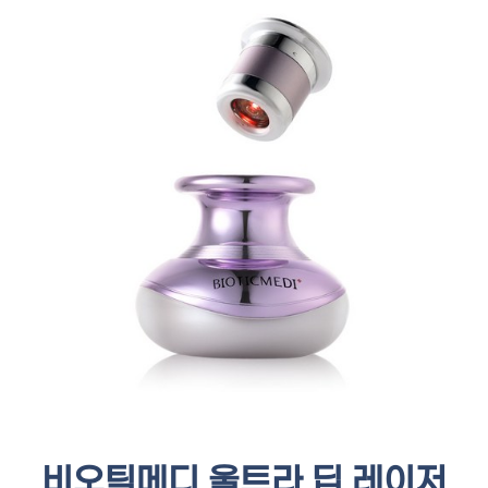
비오틱메디 울트라 딥 레이저