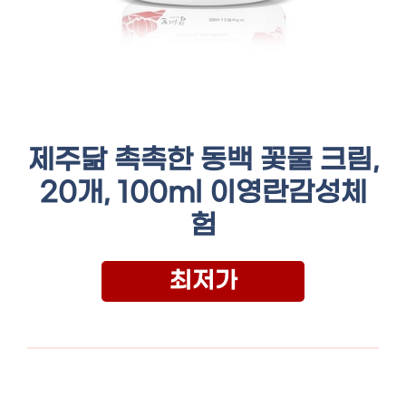
제주닮 촉촉한 동백 꽃물 크림,
20개, 100ml 이영란감성체
험
최저가