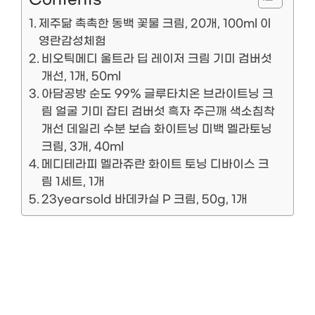
제주닮 촉촉한 동백 꽃물 크림, 20개, 100ml 이
영란감성체험
비오틱메디 울트라 딥 레이저 크림 기미 검버섯
개선, 1개, 50ml
아담공방 순도 99% 글루타치온 브라이트닝 크
림 얼굴 기미 잡티 검버섯 흑자 주근깨 색소침착
개선 데일리 수분 보습 화이트닝 미백 멜라토닝
크림, 3개, 40ml
메디테라피 멜라쥬란 화이트 토닝 디바이스 크
림 1세트, 1개
23yearsold 바데카실 P 크림, 50g, 1개