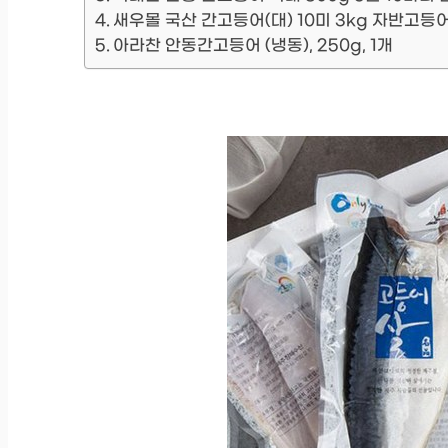
새우몰 국산 간고등어(대) 10미 3kg 자반고등어 국
아라찬 안동간고등어 (냉동), 250g, 1개