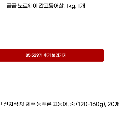
곰곰 노르웨이 간고등어살, 1kg, 1개
85,529개 후기 보러가기
산지직송! 제주 등푸른 고등어, 중 (120-160g), 20개