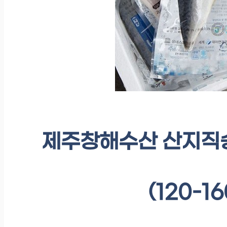
제주창해수산 산지직송
(120-1