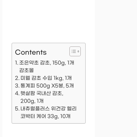
Contents
조은약초 감초, 150g, 1개
감초몰
미웰 감초 수입 1kg, 1개
통계피 500g X5봉, 5개
햇살팜 국내산 감초,
200g, 1개
내츄럴플러스 위건강 헬리
코박터 케어 33g, 10개