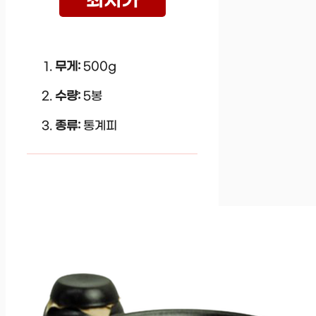
최저가
무게:
500g
수량:
5봉
종류:
통계피