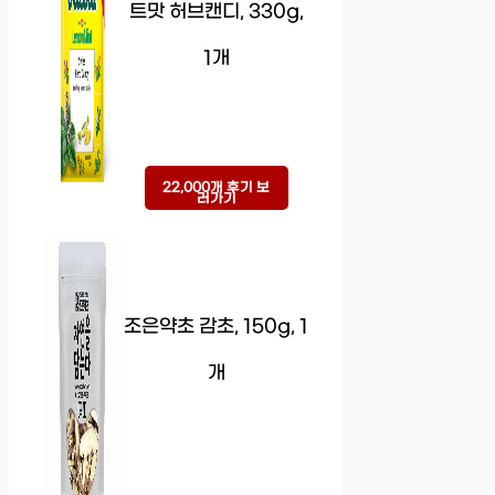
트맛 허브캔디, 330g,
1개
22,000개 후기 보
러가기
조은약초 감초, 150g, 1
개