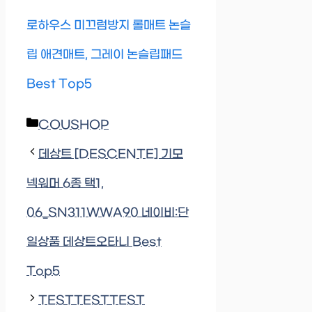
로하우스 미끄럼방지 롤매트 논슬
립 애견매트, 그레이 논슬립패드
Best Top5
Categories
COUSHOP
데상트 [DESCENTE] 기모
넥워머 6종 택1,
06_SN311WWA90 네이비:단
일상품 데상트오타니 Best
Top5
TESTTESTTEST