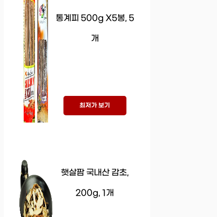
통계피 500g X5봉, 5
개
최저가 보기
햇살팜 국내산 감초,
200g, 1개