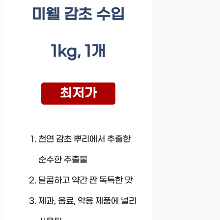
미웰 감초 수입
1kg, 1개
최저가
천연 감초 뿌리에서 추출한
순수한 추출물
달콤하고 약간 짠 독특한 맛
제과, 음료, 약용 제품에 널리