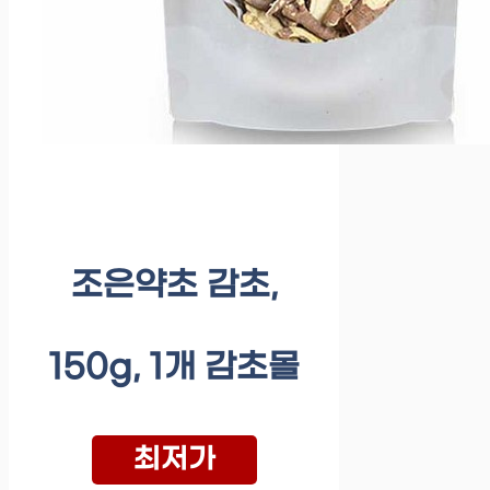
조은약초 감초,
150g, 1개 감초몰
최저가