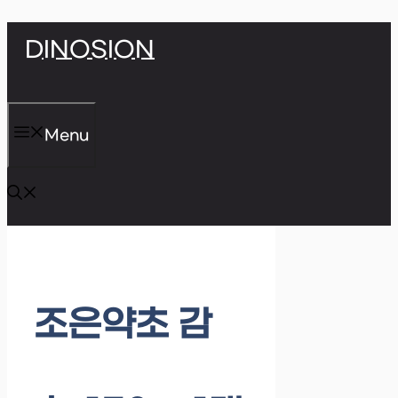
Skip
DINOSION
to
content
Menu
조은약초 감