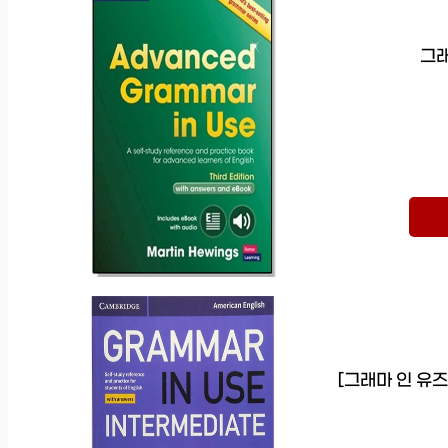
그래
[그래마 인 유즈 