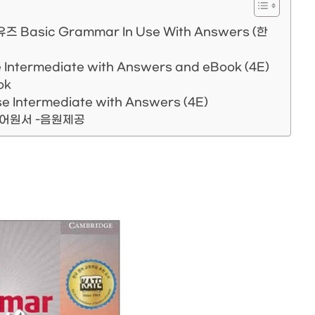
ic Grammar In Use With Answers (한
termediate with Answers and eBook (4E)
ok
Intermediate with Answers (4E)
 영어원서 -음원제공