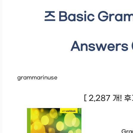
즈 Basic Gram
Answers 
grammarinuse
[ 2,287 개!
Gra