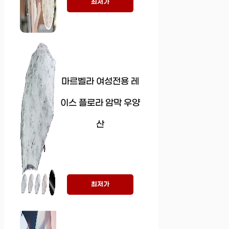
최저가
마르벨라 여성전용 레
이스 플로라 암막 우양
산
최저가