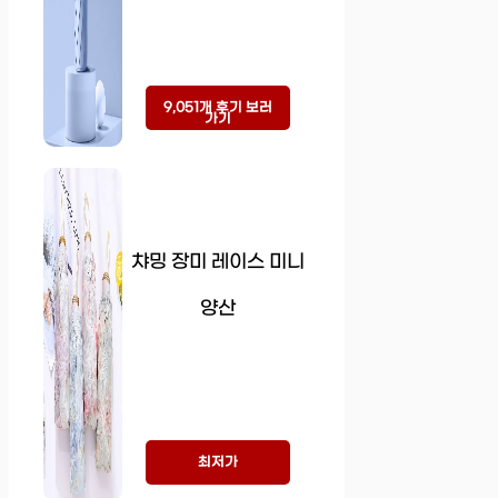
9,051개 후기 보러
가기
챠밍 장미 레이스 미니
양산
최저가