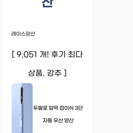
산
레이스양산
[ 9,051 개! 후기 최다
상품. 강추 ]
두발로 암막 접이식 3단
자동 우산 양산