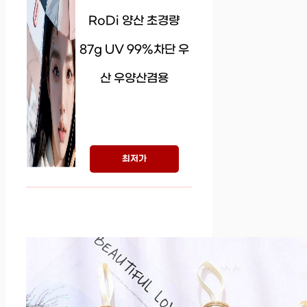
RoDi 양산 초경량
87g UV 99%차단 우
산 우양산겸용
최저가