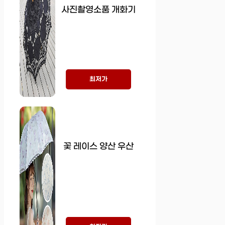
사진촬영소품 개화기
최저가
꽃 레이스 양산 우산