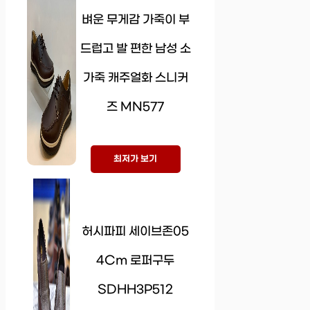
벼운 무게감 가죽이 부
드럽고 발 편한 남성 소
가죽 캐주얼화 스니커
즈 MN577
최저가 보기
허시파피 세이브존05
4Cm 로퍼구두
SDHH3P512