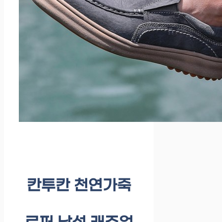
칸투칸 천연가죽