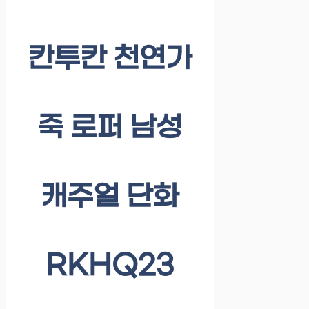
칸투칸 천연가
죽 로퍼 남성
캐주얼 단화
RKHQ23