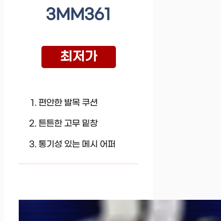
3MM361
최저가
편안한 발목 쿠션
튼튼한 고무 밑창
통기성 있는 메시 어퍼