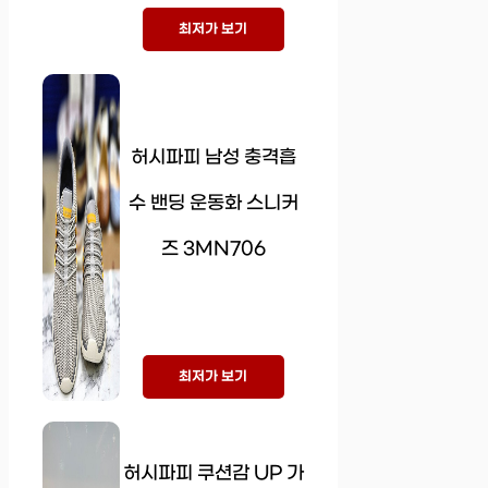
최저가 보기
허시파피 남성 충격흡
수 밴딩 운동화 스니커
즈 3MN706
최저가 보기
허시파피 쿠션감 UP 가