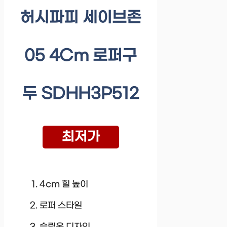
허시파피 세이브존
05 4Cm 로퍼구
두 SDHH3P512
최저가
4cm 힐 높이
로퍼 스타일
슬립온 디자인