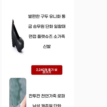
발편한 구두 유니화 통
굽 승무원 단화 일할때
면접 플랫슈즈 소가죽
신발
2,240개 후기 보
러가기
칸투칸 천연가죽 로퍼
남성 캐주얼 단화