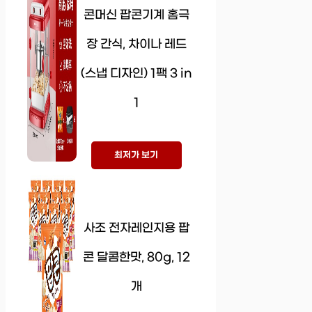
콘머신 팝콘기계 홈극
장 간식, 차이나 레드
(스냅 디자인) 1팩 3 in
1
최저가 보기
사조 전자레인지용 팝
콘 달콤한맛, 80g, 12
개