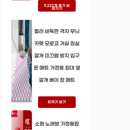
9,222개 후기 보
러가기
컬러 바둑판 격자 무늬
카펫 모로코 거실 침실
깔개 미끄럼 방지 입구
문 매트 가정용 침대 옆
깔개 베이 창 매트
최저가 보기
소형 노래방 가정용팝