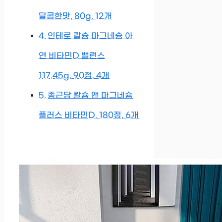
달콤한맛, 80g, 12개
인테로 칼슘 마그네슘 아
연 비타민D 밸런스
117.45g, 90정, 4개
종근당 칼슘 앤 마그네슘
플러스 비타민D, 180정, 6개