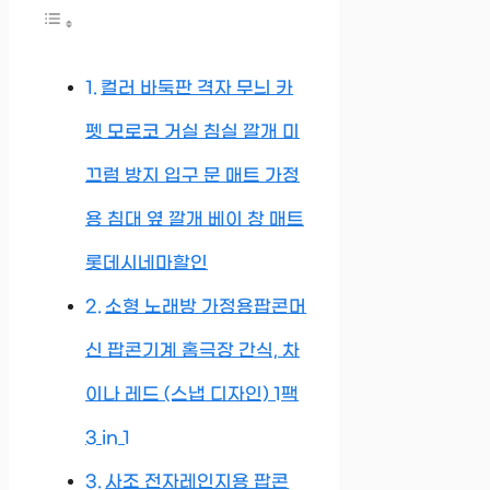
컬러 바둑판 격자 무늬 카
펫 모로코 거실 침실 깔개 미
끄럼 방지 입구 문 매트 가정
용 침대 옆 깔개 베이 창 매트
롯데시네마할인
소형 노래방 가정용팝콘머
신 팝콘기계 홈극장 간식, 차
이나 레드 (스냅 디자인) 1팩
3 in 1
사조 전자레인지용 팝콘