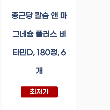
종근당 칼슘 앤 마
그네슘 플러스 비
타민D, 180정, 6
개
최저가