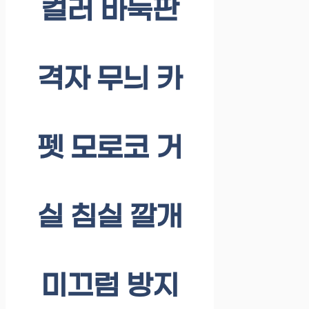
컬러 바둑판
격자 무늬 카
펫 모로코 거
실 침실 깔개
미끄럼 방지