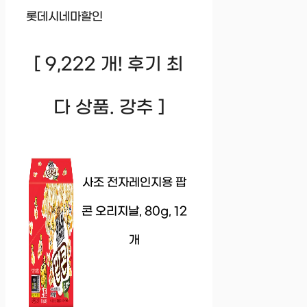
롯데시네마할인
[ 9,222 개! 후기 최
다 상품. 강추 ]
사조 전자레인지용 팝
콘 오리지날, 80g, 12
개