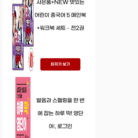
사은품+NEW 맛있는
어린이 중국어 5 메인북
+워크북 세트 – 전2권
최저가 보기
발음과 스펠링을 한 번
에 잡는 하루 딱! 영단
어:, 로그인