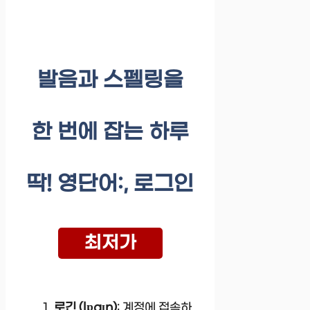
발음과 스펠링을
한 번에 잡는 하루
딱! 영단어:, 로그인
최저가
로긴 (lɒgɪn)
: 계정에 접속하