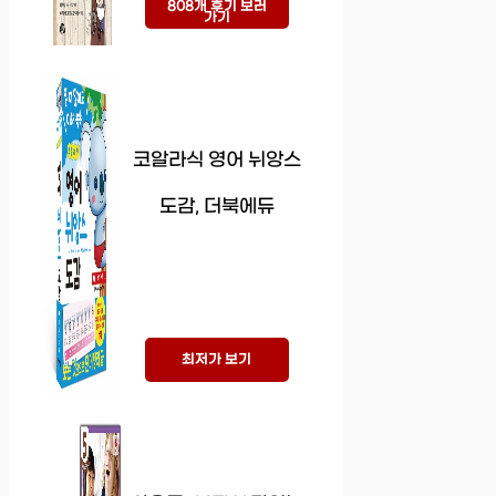
808개 후기 보러
가기
코알라식 영어 뉘앙스
도감, 더북에듀
최저가 보기