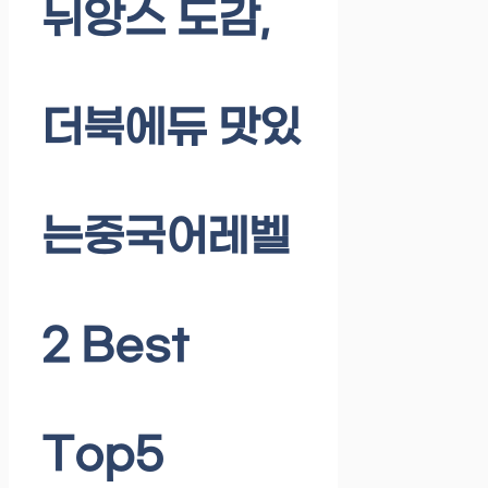
뉘앙스 도감,
더북에듀 맛있
는중국어레벨
2 Best
Top5