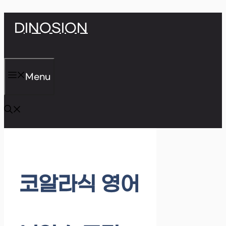
Skip
DINOSION
to
content
Menu
코알라식 영어