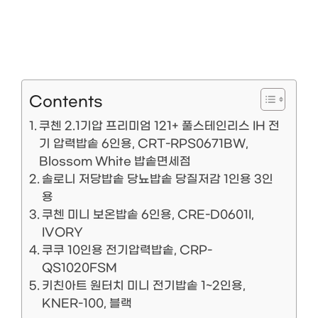
Contents
쿠첸 2.1기압 프리미엄 121+ 풀스테인리스 IH 전
기 압력밥솥 6인용, CRT-RPS0671BW,
Blossom White 밥솥면세점
솔로니 저당밥솥 당뇨밥솥 당질저감 1인용 3인
용
쿠첸 미니 보온밥솥 6인용, CRE-D0601I,
IVORY
쿠쿠 10인용 전기압력밥솥, CRP-
QS1020FSM
키친아트 원터치 미니 전기밥솥 1~2인용,
KNER-100, 블랙