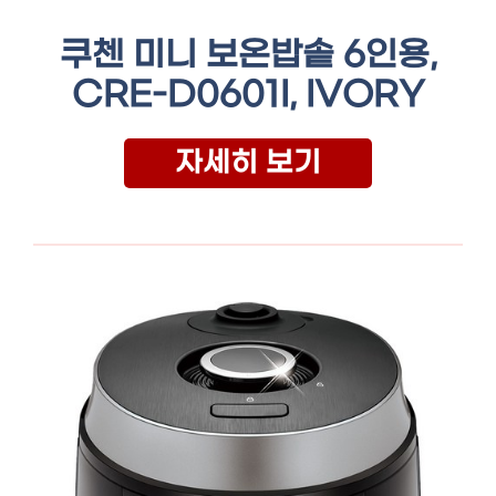
쿠첸 미니 보온밥솥 6인용,
CRE-D0601I, IVORY
자세히 보기