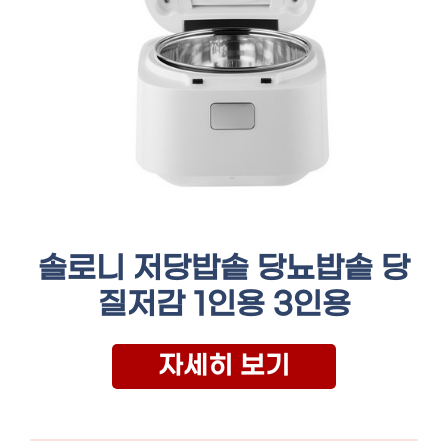
솔로니 저당밥솥 당뇨밥솥 당
질저감 1인용 3인용
자세히 보기