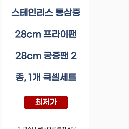
스테인리스 통삼중
28cm 프라이팬
28cm 궁중팬 2
종, 1개 쿡셀세트
최저가