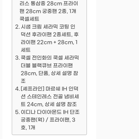
리스 통삼중 28cm 프라이
팬 28cm 궁중팬 2종, 1개
쿡셀세트
시샘 크림 세라믹 코팅 인
덕션 후라이팬 2종세트, 후
라이팬 22cm + 28cm, 1
세트
쿡셀 전인화의 쿡셀 세라믹
더블 블랙큐브 프라이팬
28cm, 단품, 상세 설명 참
조
[셰프라인] 마르쉐 IH 인덕
션 스테인레스 전골 냄비세
트 24cm, 상세 설명 참조
이디나 다이아몬드 IH 단조
궁중팬(웍) / 프라이팬, 3
호, 1개