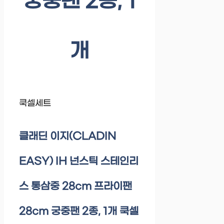
궁중팬 2종, 1
개
쿡셀세트
클래딘 이지(CLADIN
EASY) IH 넌스틱 스테인리
스 통삼중 28cm 프라이팬
28cm 궁중팬 2종, 1개 쿡셀