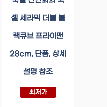
쿡셀 전인화의 쿡
셀 세라믹 더블 블
랙큐브 프라이팬
28cm, 단품, 상세
설명 참조
최저가