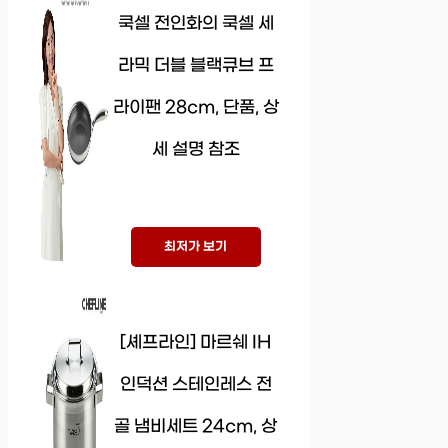
쿡셀 전인화의 쿡셀 세
라믹 더블 블랙큐브 프
라이팬 28cm, 단품, 상
세 설명 참조
최저가 보기
[셰프라인] 마르쉐 IH
인덕션 스테인레스 전
골 냄비세트 24cm, 상