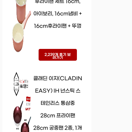
후라이팬 세트 16cm,
아이보리, 16cm냄비 +
16cm후라이팬 + 뚜껑
2,239개 후기 보
러가기
클래딘 이지(CLADIN
EASY) IH 넌스틱 스
테인리스 통삼중
28cm 프라이팬
28cm 궁중팬 2종, 1개