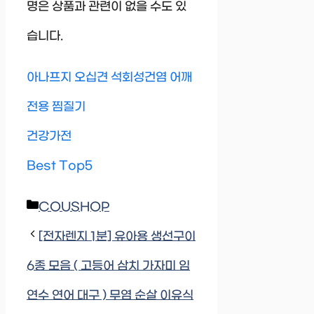
명은 상품과 관련이 없을 수도 있
습니다.
아나프지 오십견 석회성건염 어깨
전용 찜질기
건강가전
Best Top5
Categories
COUSHOP
[전자렌지 1분] 유아용 생선구이
6종 모음 ( 고등어 삼치 가자미 임
연수 연어 대구 ) 무염 순살 이유식