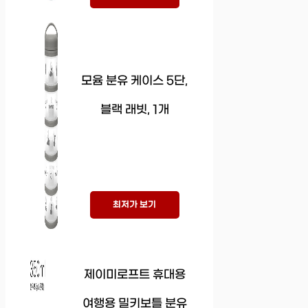
모윰 분유 케이스 5단,
블랙 래빗, 1개
최저가 보기
제이미로프트 휴대용
여행용 밀키보틀 분유