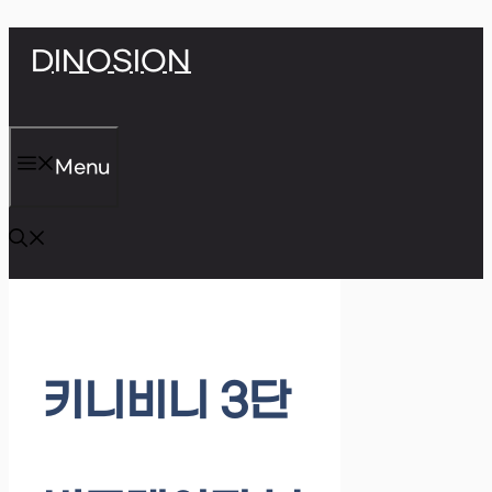
Skip
DINOSION
to
content
Menu
키니비니 3단