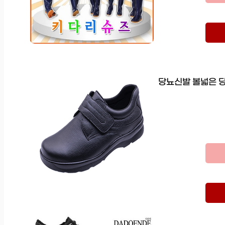
당뇨신발 볼넓은 