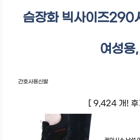
슴장화 빅사이즈290
여성용, 
간호사용신발
[ 9,424 개!