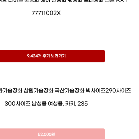
여성 다이얼 운동화 에어 런닝화 워킹화 트레킹화 신발 RXT
77711002X
9,424개 후기 보러가기
라가슴장화 삼원가슴장화 국산가슴장화 빅사이즈290사이즈
300사이즈 남성용 여성용, 카키, 235
52,000원