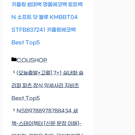
키플링 썸머백 명품에코백 토트백
N 소프트 닷 블루 KMBBT04
STFB837241 키플링에코백
Best Top5
Categories
COUSHOP
(오늘출발+고퀄] 7+1 실내화 슬
리퍼 파츠 장식 악세사리 지비츠
Best Top5
NSB9788978788434 새
책-스테이책터 [신문 문장 이해]-