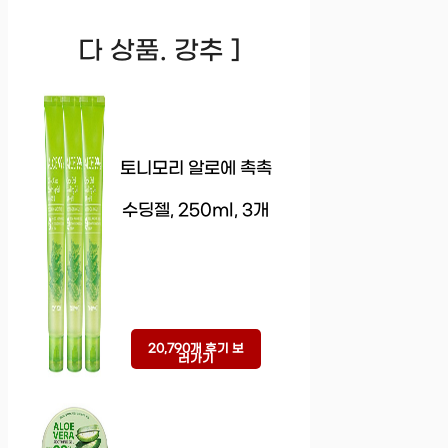
다 상품. 강추 ]
토니모리 알로에 촉촉
수딩젤, 250ml, 3개
20,790개 후기 보
러가기