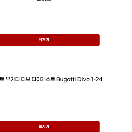
최저가
 부가티 디보 다이캐스트 Bugatti Divo 1-24
최저가