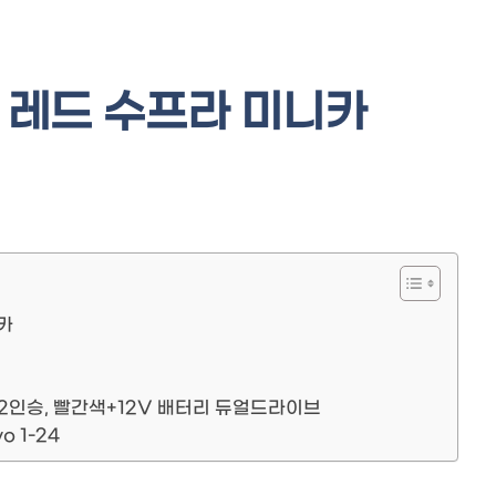
R 레드 수프라 미니카
카
2인승, 빨간색+12V 배터리 듀얼드라이브
 1-24