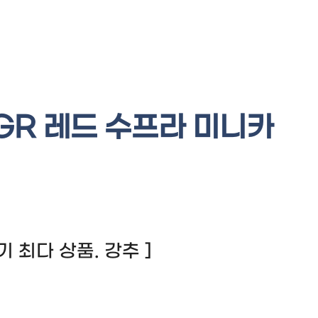
 GR 레드 수프라 미니카
 후기 최다 상품. 강추 ]