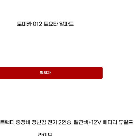
토미카 012 토요타 알파드
최저가
트랙터 중장비 장난감 전기 2인승, 빨간색+12V 배터리 듀얼드
라이브