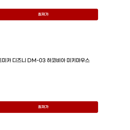
최저가
토미카 디즈니 DM-03 하코비아 미키마우스
최저가