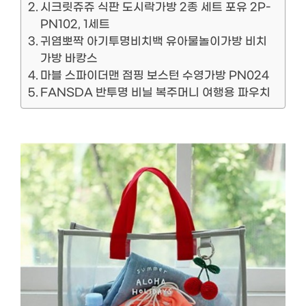
시크릿쥬쥬 식판 도시락가방 2종 세트 포유 2P-
PN102, 1세트
귀염뽀짝 아기투명비치백 유아물놀이가방 비치
가방 바캉스
마블 스파이더맨 점핑 보스턴 수영가방 PN024
FANSDA 반투명 비닐 복주머니 여행용 파우치