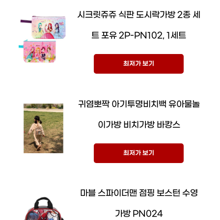
시크릿쥬쥬 식판 도시락가방 2종 세
트 포유 2P-PN102, 1세트
최저가 보기
귀염뽀짝 아기투명비치백 유아물놀
이가방 비치가방 바캉스
최저가 보기
마블 스파이더맨 점핑 보스턴 수영
가방 PN024