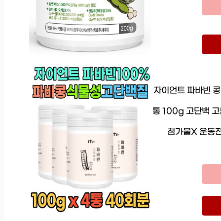
자이언트 파바빈 콩 
통 100g 고단백 
첨가물X 운동전