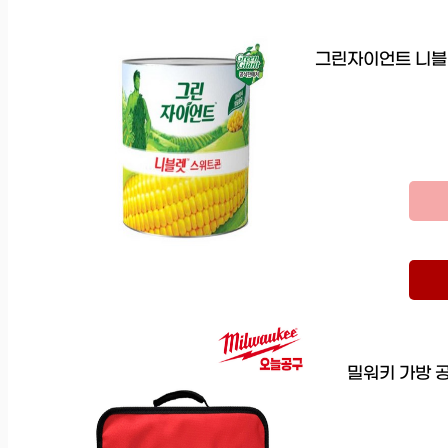
그린자이언트 니블렛 
밀워키 가방 공