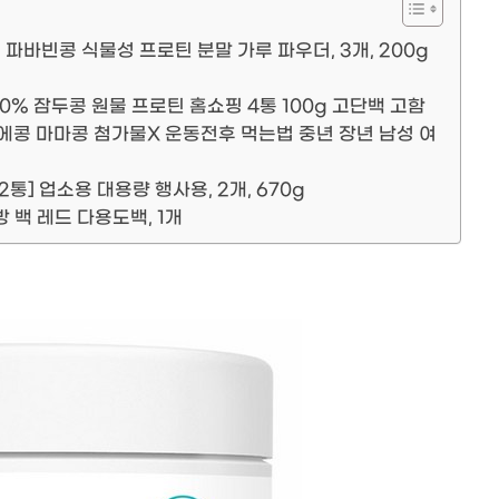
바빈콩 식물성 프로틴 분말 가루 파우더, 3개, 200g
0% 잠두콩 원물 프로틴 홈쇼핑 4통 100g 고단백 고함
누에콩 마마콩 첨가물X 운동전후 먹는법 중년 장년 남성 여
통] 업소용 대용량 행사용, 2개, 670g
 백 레드 다용도백, 1개