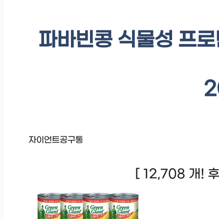
파바빈콩 식물성 프로틴
2
자이언트공구통
[ 12,708 개!