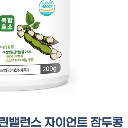
그린밸런스 자이언트 잠두콩