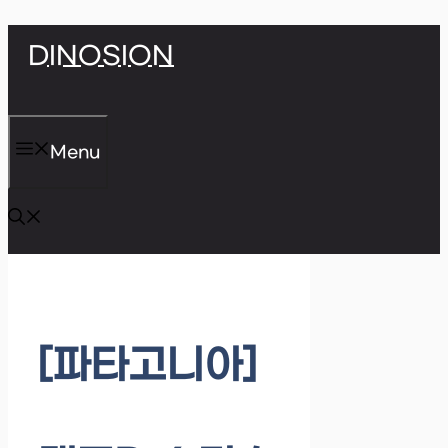
Skip
DINOSION
to
content
Menu
[파타고니아]