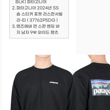
BLK) 파타고니아
파타고니아 2024년 SS
숍 스티커 포켓 리스판서빌
리-티 ( 37762P5DG )
맨즈에버 면 스판 밴딩 바
지 남자 9부 와이드 팬츠