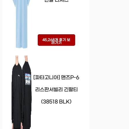
반팔 티셔츠
45,268개 후기 보
러가기
[파타고니아] 맨즈P-6
리스판서빌리 긴팔티
(38518 BLK)