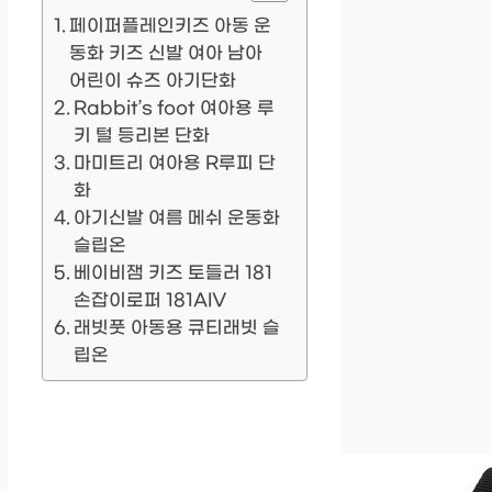
페이퍼플레인키즈 아동 운
동화 키즈 신발 여아 남아
어린이 슈즈 아기단화
Rabbit’s foot 여아용 루
키 털 등리본 단화
마미트리 여아용 R루피 단
화
아기신발 여름 메쉬 운동화
슬립온
베이비잼 키즈 토들러 181
손잡이로퍼 181AIV
래빗풋 아동용 큐티래빗 슬
립온