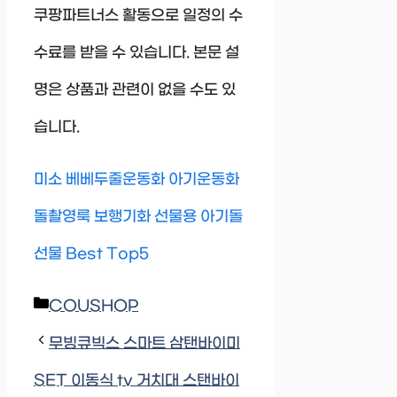
쿠팡파트너스 활동으로 일정의 수
수료를 받을 수 있습니다. 본문 설
명은 상품과 관련이 없을 수도 있
습니다.
미소 베베두줄운동화 아기운동화
돌촬영룩 보행기화 선물용 아기돌
선물 Best Top5
Categories
COUSHOP
무빙큐빅스 스마트 삼탠바이미
SET 이동식 tv 거치대 스탠바이