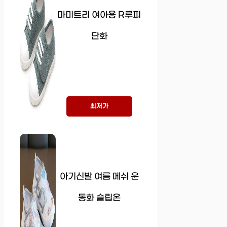
마미트리 여아용 R루피
단화
최저가
아기신발 여름 메쉬 운
동화 슬립온