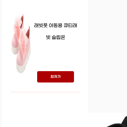
래빗풋 아동용 큐티래
빗 슬립온
최저가