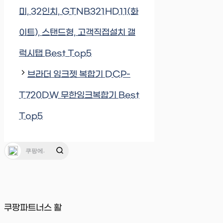
미, 32인치, GTNB321HD11(화
이트), 스탠드형, 고객직접설치 갤
럭시탭 Best Top5
브라더 잉크젯 복합기 DCP-
T720DW 무한잉크복합기 Best
Top5
쿠팡파트너스 활