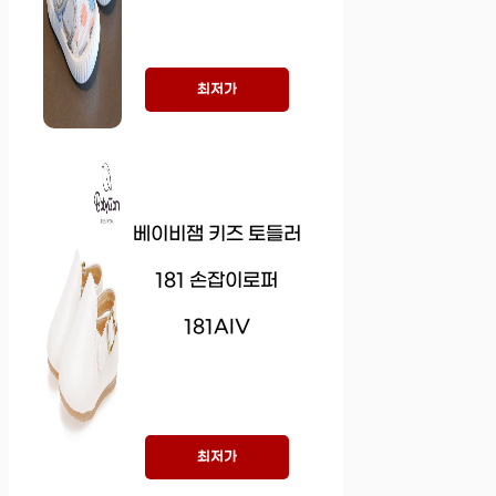
최저가
베이비잼 키즈 토들러
181 손잡이로퍼
181AIV
최저가