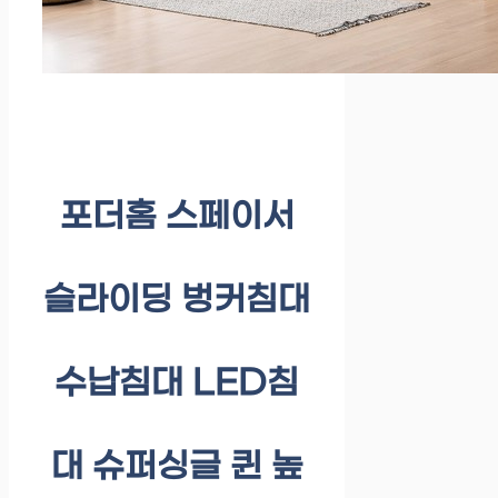
포더홈 스페이서
슬라이딩 벙커침대
수납침대 LED침
대 슈퍼싱글 퀸 높