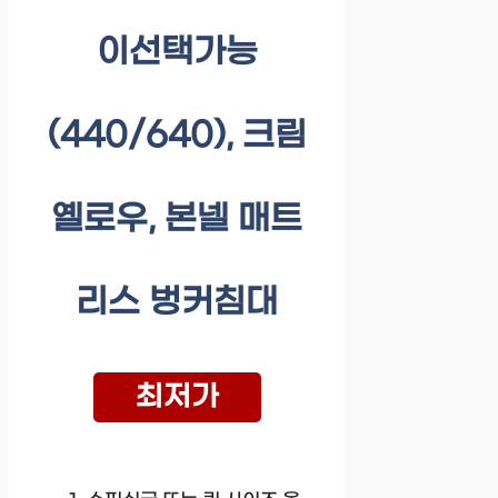
이선택가능
(440/640), 크림
옐로우, 본넬 매트
리스 벙커침대
최저가