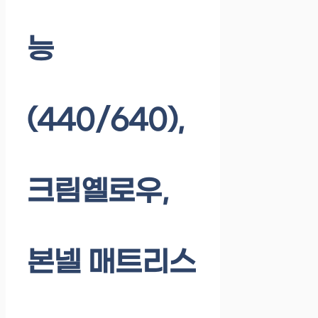
능
(440/640),
크림옐로우,
본넬 매트리스