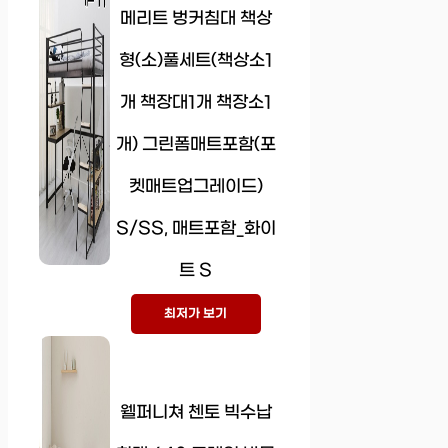
메리트 벙커침대 책상
형(소)풀세트(책상소1
개 책장대1개 책장소1
개) 그린폼매트포함(포
켓매트업그레이드)
S/SS, 매트포함_화이
트 S
최저가 보기
웰퍼니쳐 첸토 빅수납