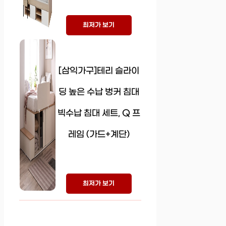
최저가 보기
[삼익가구]테리 슬라이
딩 높은 수납 벙커 침대
빅수납 침대 세트, Q 프
레임 (가드+계단)
최저가 보기