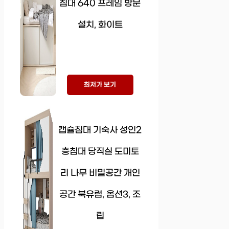
침대 640 프레임 방문
설치, 화이트
최저가 보기
캡슐침대 기숙사 성인2
층침대 당직실 도미토
리 나무 비밀공간 개인
공간 북유럽, 옵션3, 조
립