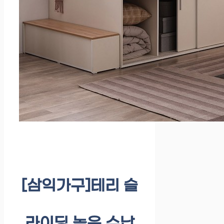
[삼익가구]테리 슬
라이딩 높은 수납