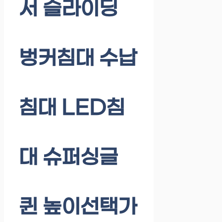
서 슬라이딩
벙커침대 수납
침대 LED침
대 슈퍼싱글
퀸 높이선택가