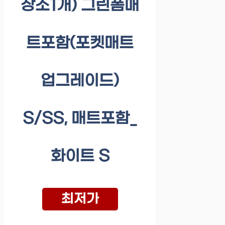
장소1개) 그린폼매
트포함(포켓매트
업그레이드)
S/SS, 매트포함_
화이트 S
최저가