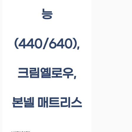
능
(440/640),
크림옐로우,
본넬 매트리스