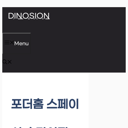
Skip
DINOSION
to
content
Menu
포더홈 스페이