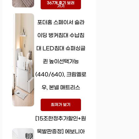
367개 후기 보러
가기
포더홈 스페이서 슬라
이딩 벙커침대 수납침
대 LED침대 슈퍼싱글
퀸 높이선택가능
(440/640), 크림옐로
우, 본넬 매트리스
최저가 보기
[15조한정추가할인+원
목발판증정] 에보니아