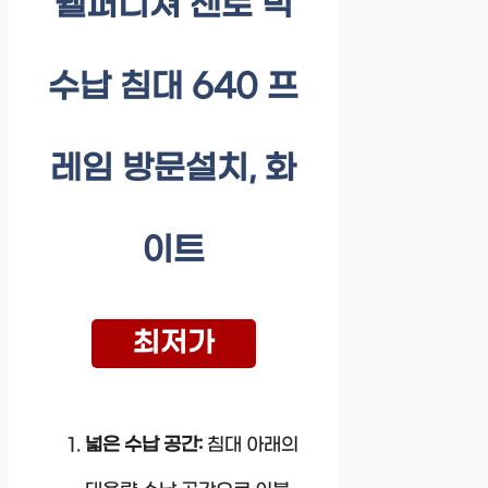
웰퍼니쳐 첸토 빅
수납 침대 640 프
레임 방문설치, 화
이트
최저가
넓은 수납 공간:
침대 아래의