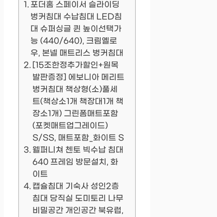
포더홈 스페이서 슬라이딩
벙커침대 수납침대 LED침
대 슈퍼싱글 퀸 높이선택가
능 (440/640), 크림옐로
우, 본넬 매트리스 벙커침대
[15조한정추가할인+원목
발판증정] 에보니아 메리트
벙커침대 책상형(소)풀세
트(책상소1개 책장대1개 책
장소1개) 그린폼매트포함
(포켓매트업그레이드)
S/SS, 매트포함_화이트 S
웰퍼니쳐 첸토 빅수납 침대
640 프레임 방문설치, 화
이트
캡슐침대 기숙사 성인2층
침대 당직실 도미토리 나무
비밀공간 개인공간 북유럽,