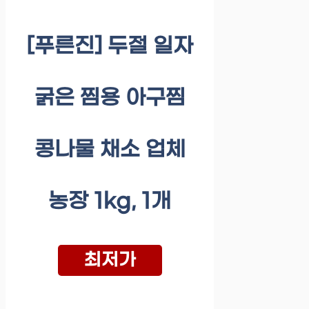
[푸른진] 두절 일자
굵은 찜용 아구찜
콩나물 채소 업체
농장 1kg, 1개
최저가