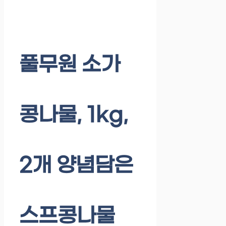
풀무원 소가
콩나물, 1kg,
2개 양념담은
스프콩나물