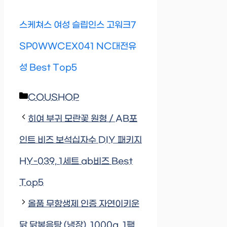
스케쳐스 여성 슬립인스 고워크7
SP0WWCEX041 NC대전유
성 Best Top5
Categories
COUSHOP
히여 부귀 모란꽃 원형 / AB포
인트 비즈 보석십자수 DIY 패키지
HY-039, 1세트 ab비즈 Best
Top5
올품 무항생제 인증 자연이키운
닭 닭볶음탕 (냉장), 1000g, 1팩