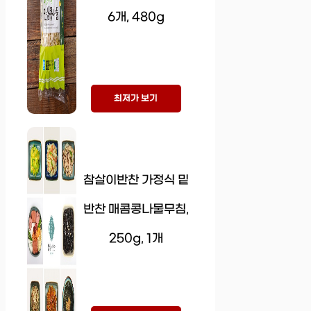
6개, 480g
최저가 보기
참살이반찬 가정식 밑
반찬 매콤콩나물무침,
250g, 1개