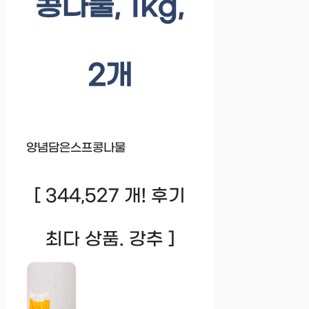
콩나물, 1kg,
2개
양념담은스프콩나물
[ 344,527 개! 후기
최다 상품. 강추 ]