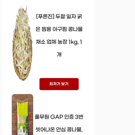
[푸른진] 두절 일자 굵
은 찜용 아구찜 콩나물
채소 업체 농장 1kg, 1
개
최저가 보기
풀무원 GAP 인증 3번
씻어나온 안심 콩나물,