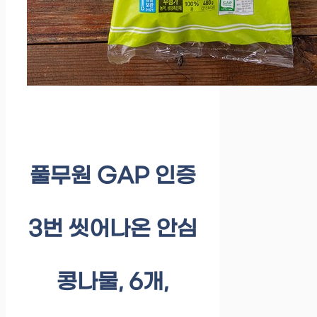
풀무원 GAP 인증
3번 씻어나온 안심
콩나물, 6개,