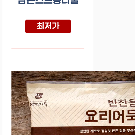
담은스프콩나물
최저가