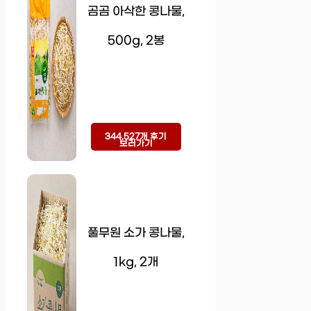
곰곰 아삭한 콩나물,
500g, 2봉
344,527개 후기
보러가기
풀무원 소가 콩나물,
1kg, 2개