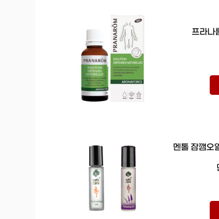
프라나롬
멘톨 잠깸오일