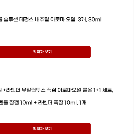
 솔루션 데펑스 내추럴 아로마 오일, 3개, 30ml
최저가 보기
 +라벤더 유칼립투스 푹잠 아로마오일 롤온 1+1 세트,
멘톨 잠깸 10ml + 라벤더 푹잠 10ml, 1개
최저가 보기