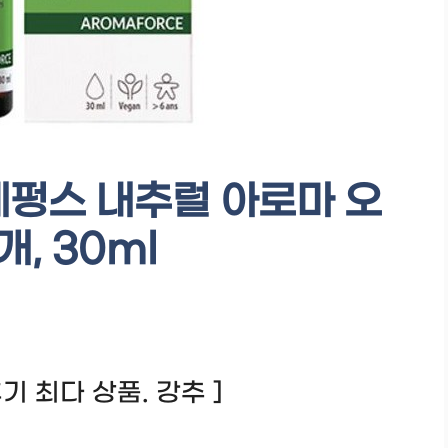
데펑스 내추럴 아로마 오
3개, 30ml
 후기 최다 상품. 강추 ]