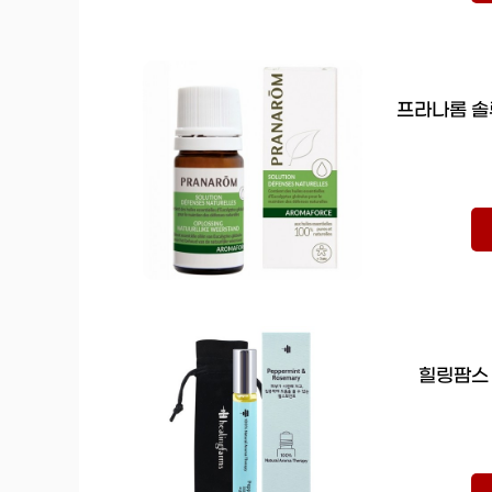
프라나롬 솔루
힐링팜스 