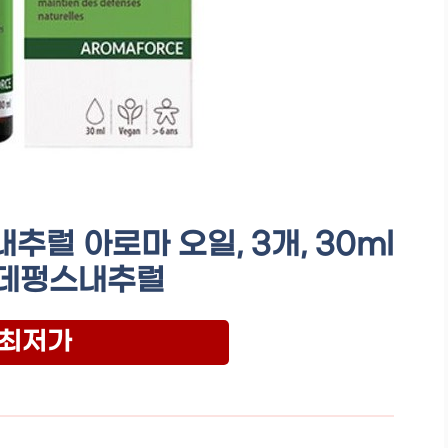
추럴 아로마 오일, 3개, 30ml
데펑스내추럴
최저가