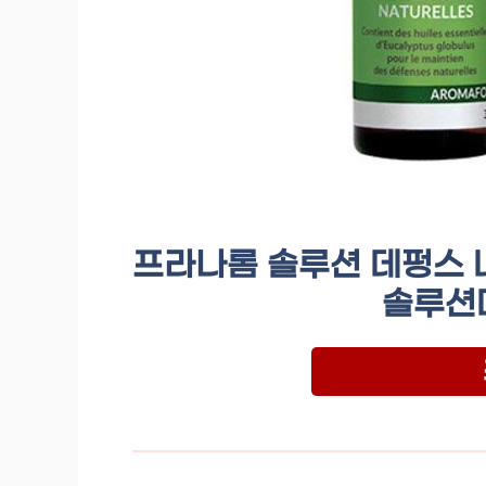
프라나롬 솔루션 데펑스 내
솔루션