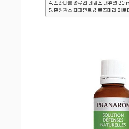
프라나롬 솔루션 데펑스 내츄럴 30 ml 
힐링팜스 페퍼민트 & 로즈마리 아로마오일